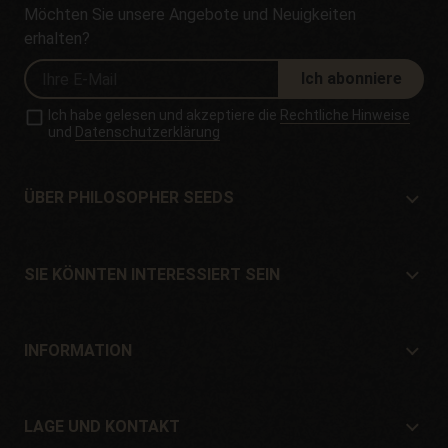
Möchten Sie unsere Angebote und Neuigkeiten
erhalten?
Ich abonniere
Ich habe gelesen und akzeptiere die
Rechtliche Hinweise
und
Datenschutzerklärung
ÜBER PHILOSOPHER SEEDS
Über Philosopher Seeds
Lage und Kontakt
SIE KÖNNTEN INTERESSIERT SEIN
Händler und Geschäfte
Wo kaufen?
Angebote
INFORMATION
Ratgeber für Anfänger
Versandkosten
Geschenke
Garantien und Rücksendungen
LAGE UND KONTAKT
Zahlungssysteme