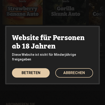
Strawberry Banana
Gorilla Skunk Auto
Gorilla 
Website für Personen
Auto
PHILOSOPHER SEEDS
PHILOSOP
PHILOSOPHER SEEDS
ab 18 Jahren
23.00€
23.00€
23.
Aus
Aus
Aus
Diese Website ist nicht für Minderjährige
Produkt anzeigen
Produkt anzeigen
Produ
freigegeben
BETRETEN
ABBRECHEN
ABONNIEREN SIE