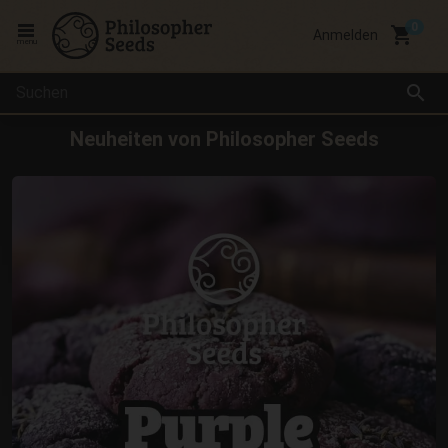
local_grocery_store
Anmelden
menu
search
Neuheiten von Philosopher Seeds