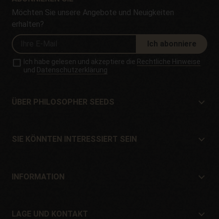
Möchten Sie unsere Angebote und Neuigkeiten
erhalten?
Ich abonniere
Ich habe gelesen und akzeptiere die
Rechtliche Hinweise
und
Datenschutzerklärung
ÜBER PHILOSOPHER SEEDS
Über Philosopher Seeds
Lage und Kontakt
SIE KÖNNTEN INTERESSIERT SEIN
Händler und Geschäfte
Wo kaufen?
Angebote
INFORMATION
Ratgeber für Anfänger
Versandkosten
Geschenke
Garantien und Rücksendungen
LAGE UND KONTAKT