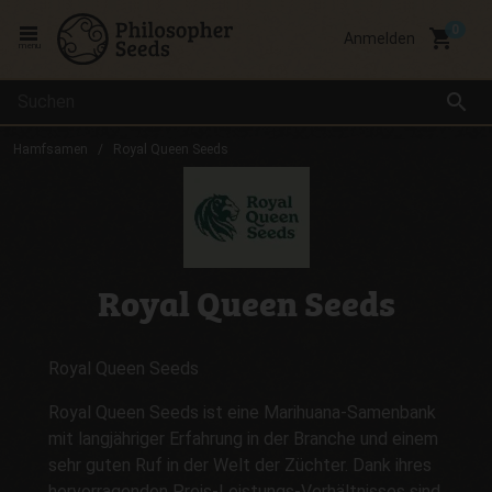
local_grocery_store
Anmelden
menu
search
Hamfsamen
Royal Queen Seeds
Royal Queen Seeds
Royal Queen Seeds
Royal Queen Seeds ist eine Marihuana-Samenbank
mit langjähriger Erfahrung in der Branche und einem
sehr guten Ruf in der Welt der Züchter. Dank ihres
hervorragenden Preis-Leistungs-Verhältnisses sind