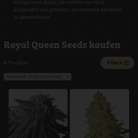
biologischem Anbau. Sie werden von Hand
ausgewählt und getestet, um eine hohe Keimkraft
zu gewährleisten.
Royal Queen Seeds kaufen
tune
6
Produkte
Filtern
Samenbank - Royal Queen Seeds