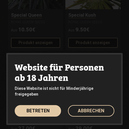
Special Queen
Special Kush
ROYAL QUEEN SEEDS
ROYAL QUEEN SEEDS
10.50€
9.50€
Aus
Aus
Produkt anzeigen
Produkt anzeigen
Website für Personen
ab 18 Jahren
Diese Website ist nicht für Minderjährige
freigegeben
BETRETEN
ABBRECHEN
Royal Gorilla
Hulkberry
ROYAL QUEEN SEEDS
ROYAL QUEEN SEEDS
27.00€
29.00€