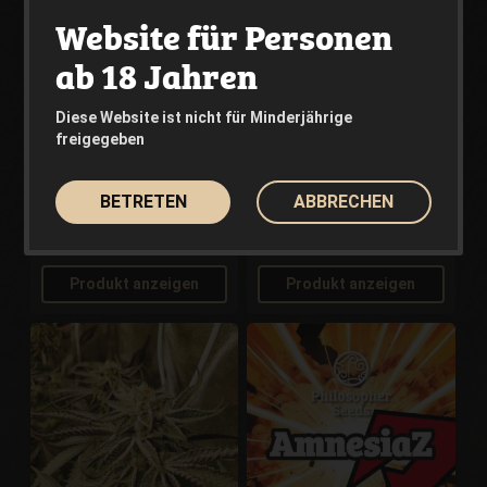
Website für Personen
ab 18 Jahren
Diese Website ist nicht für Minderjährige
freigegeben
Gelonade
Mai Tai Auto
PHILOSOPHER SEEDS
PHILOSOPHER SEEDS
BETRETEN
ABBRECHEN
Ausverkauft
27.00€
25.00€
Aus
Aus
Produkt anzeigen
Produkt anzeigen