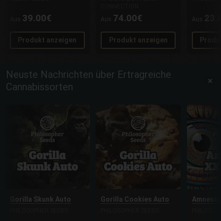
CONNECTION
39.00€
74.00€
23.
Aus
Aus
Aus
Produkt anzeigen
Produkt anzeigen
Produ
Neuste Nachrichten über Ertragreiche
Cannabissorten
Gorilla Skunk Auto
Gorilla Cookies Auto
Amnesia
PHILOSOPHER SEEDS
PHILOSOPHER SEEDS
PHILOSOP