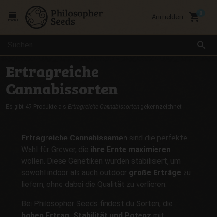
local_grocery_store
Anmelden
menu
search
Ertragreiche
Cannabissorten
Es gibt 47 Produkte als
Ertragreiche Cannabissorten
gekennzeichnet
Ertragreiche Cannabissamen
sind die perfekte
Wahl für Grower, die
ihre Ernte maximieren
wollen. Diese Genetiken wurden stabilisiert, um
sowohl indoor als auch outdoor
große Erträge
zu
liefern, ohne dabei die Qualität zu verlieren.
Bei Philosopher Seeds findest du Sorten, die
hohen Ertrag, Stabilität und Potenz
mit