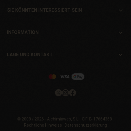
Lage und Kontakt
SIE KÖNNTEN INTERESSIERT SEIN
Händler und Geschäfte
Wo kaufen?
Angebote
INFORMATION
Ratgeber für Anfänger
Versandkosten
Geschenke
Garantien und Rücksendungen
LAGE UND KONTAKT
Zahlungssysteme
Philosopher Seeds
Rückgaberecht
c/ Llevant, 32
Cookie-Richtlinie
Pol. Industrial Pont del Príncep
17469 - Vilamalla (Girona, Spain)
Email: info@philosopherseeds.com
Tel.: +34 972 099 409
Kontaktzeiten: 9-14 Uhr
© 2008 / 2026 -
Alchimiaweb, S.L.
· CIF: B-17664368 ·
Rechtliche Hinweise
·
Datenschutzerklärung