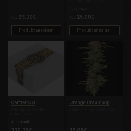
PHILOSOPHER SEEDS
Ausverkauft
23.00€
25.00€
Aus
Aus
Produkt anzeigen
Produkt anzeigen
Cartier OG
Orange Creampop
AFICIONADO FRENCH
HUMBOLDT SEED COMPANY
CONNECTION
Ausverkauft
300.00€
35.00€