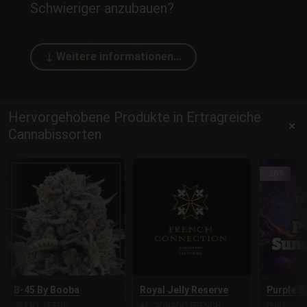
Schwieriger anzubauen?
Hervorgehobene Produkte in Ertragreiche
Cannabissorten
-20%
B-45 By Booba
Royal Jelly Reserve
Purple S
SILENT SEEDS
AFICIONADO FRENCH
PHILOSOP