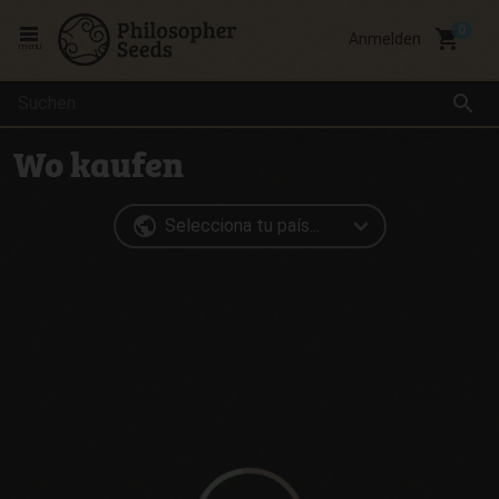
local_grocery_store
Anmelden
menu
search
Wo kaufen
public