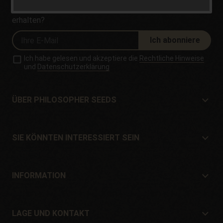
Möchten Sie unsere Angebote und Neuigkeiten
erhalten?
Ich abonniere
Ich habe gelesen und akzeptiere die
Rechtliche Hinweise
und
Datenschutzerklärung
ÜBER PHILOSOPHER SEEDS
Über Philosopher Seeds
Lage und Kontakt
SIE KÖNNTEN INTERESSIERT SEIN
Händler und Geschäfte
Wo kaufen?
Angebote
INFORMATION
Ratgeber für Anfänger
Versandkosten
Geschenke
Garantien und Rücksendungen
LAGE UND KONTAKT
Zahlungssysteme