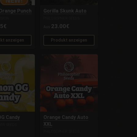
l Orange Punch
Gorilla Skunk Auto
SSION
PHILOSOPHER SEEDS
95€
23.00€
Aus
kt anzeigen
Produkt anzeigen
OG Candy
Orange Candy Auto
XXL
ER SEEDS
PHILOSOPHER SEEDS