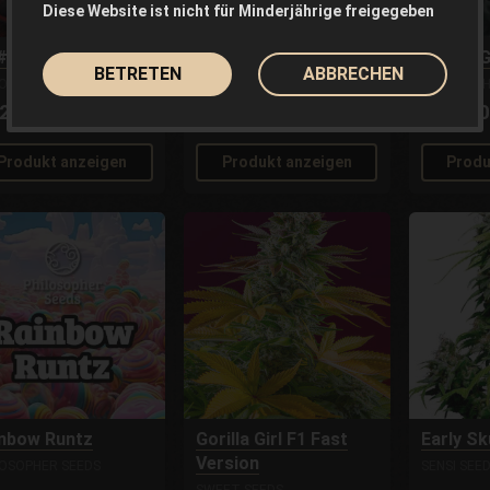
Diese Website ist nicht für Minderjährige freigegeben
#4 Auto
Tropicanna Auto XXL
Gorilla 
BETRETEN
ABBRECHEN
LOSOPHER SEEDS
PHILOSOPHER SEEDS
PHILOSOPH
23.00€
25.00€
23.
Aus
Aus
Produkt anzeigen
Produkt anzeigen
Produ
nbow Runtz
Gorilla Girl F1 Fast
Early S
Version
LOSOPHER SEEDS
SENSI SEE