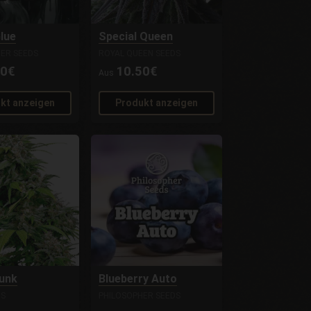
Glue
Special Queen
ER SEEDS
ROYAL QUEEN SEEDS
00€
10.50€
Aus
kt anzeigen
Produkt anzeigen
kunk
Blueberry Auto
DS
PHILOSOPHER SEEDS