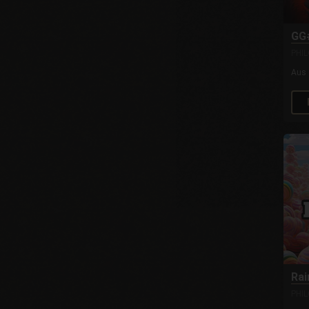
18 Samen (1)
20 Samen (3)
GG
25 Samen (34)
PHI
50 Samen (2)
Aus
Rai
PHI