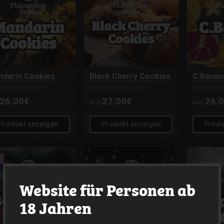
darin Cookies
Black Cherry Cookies
C.Banan
LOSOPHER SEEDS
PHILOSOPHER SEEDS
PHILOSOPH
26.00€
27.00€
26.
Aus
Aus
Produkt anzeigen
Produkt anzeigen
Produ
Website für Personen ab
18 Jahren