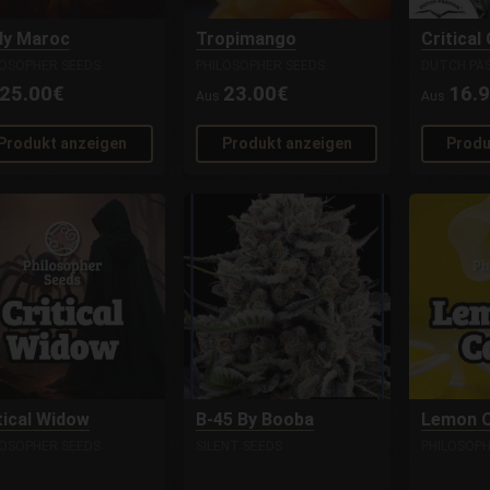
ly Maroc
Tropimango
Critica
LOSOPHER SEEDS
PHILOSOPHER SEEDS
DUTCH PA
25.00€
23.00€
16.
Aus
Aus
Produkt anzeigen
Produkt anzeigen
Produ
tical Widow
B-45 By Booba
Lemon 
LOSOPHER SEEDS
SILENT SEEDS
PHILOSOPH