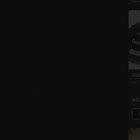
Out
PHI
40