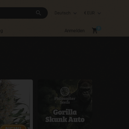
search
Deutsch
€ EUR
shopping_cart
og
Anmelden