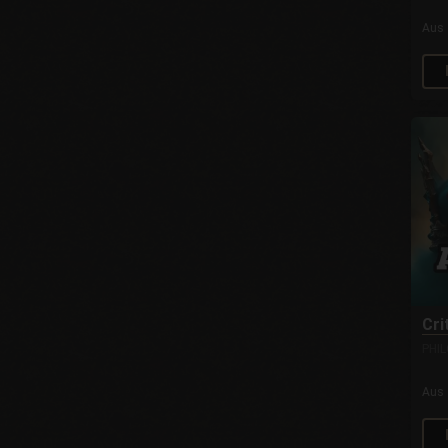
Aus
Cri
PHI
Aus