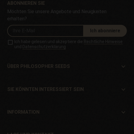
ABONNIEREN SIE
Möchten Sie unsere Angebote und Neuigkeiten
erhalten?
Ich abonniere
Ich habe gelesen und akzeptiere die
Rechtliche Hinweise
und
Datenschutzerklärung
ÜBER PHILOSOPHER SEEDS
Über Philosopher Seeds
Lage und Kontakt
SIE KÖNNTEN INTERESSIERT SEIN
Händler und Geschäfte
Wo kaufen?
Angebote
INFORMATION
Ratgeber für Anfänger
Versandkosten
Geschenke
Garantien und Rücksendungen