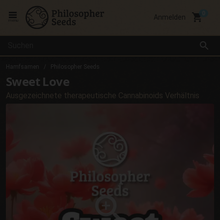
local_grocery_store
Anmelden
menu
search
Hamfsamen
Philosopher Seeds
Sweet Love
Ausgezeichnete therapeutische Cannabinoids Verhältnis