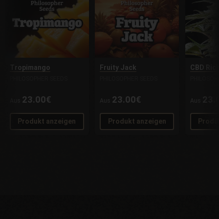
Tropimango
Fruity Jack
CBD Ric
PHILOSOPHER SEEDS
PHILOSOPHER SEEDS
PHILOSOP
23.00€
23.00€
23.
Aus
Aus
Aus
Produkt anzeigen
Produkt anzeigen
Produ