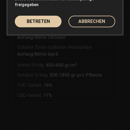
freigegeben
Verhältnis Sativa-Indica:
60%-40%
Indoor Blütezeit :
55-65 Tage
BETRETEN
ABBRECHEN
Outdoor Ernte nördlichen Hemisphäre:
Anfang/Mitte Oktober
Outdoor Ernte südlichen Hemisphäre:
Anfang/Mitte April
2
Indoor Ertrag:
450-600 gr/m
Outdoor Ertrag:
500-1800 gr pro Pflanze
THC-Gehalt:
16%
CBD-Gehalt:
11%