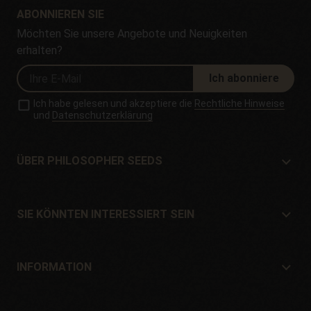
ABONNIEREN SIE
Möchten Sie unsere Angebote und Neuigkeiten
erhalten?
Ich abonniere
Ich habe gelesen und akzeptiere die
Rechtliche Hinweise
und
Datenschutzerklärung
ÜBER PHILOSOPHER SEEDS
Über Philosopher Seeds
Lage und Kontakt
SIE KÖNNTEN INTERESSIERT SEIN
Händler und Geschäfte
Wo kaufen?
Angebote
INFORMATION
Ratgeber für Anfänger
Versandkosten
Geschenke