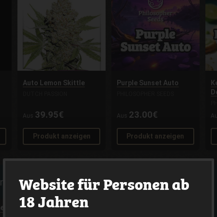
Auto Lemon Skittle
Purple Sunset Auto
K
D
DUTCH PASSION
PHILOSOPHER SEEDS
P
39.95€
23.00€
Aus
Aus
A
Produkt anzeigen
Produkt anzeigen
Website für Personen ab
en mit hohem THC
18 Jahren
her Seeds