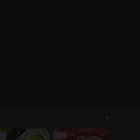
0%
-20%