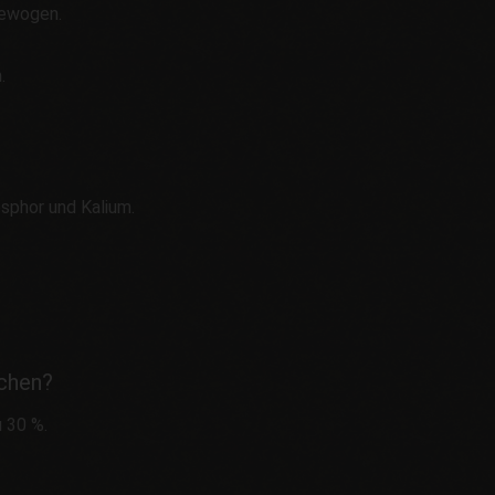
gewogen.
.
osphor und Kalium.
ichen?
 30 %.