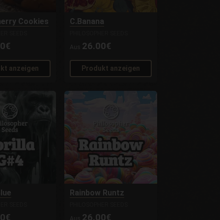
herry Cookies
C.Banana
ER SEEDS
PHILOSOPHER SEEDS
00€
26.00€
Aus
kt anzeigen
Produkt anzeigen
Glue
Rainbow Runtz
ER SEEDS
PHILOSOPHER SEEDS
00€
26.00€
Aus