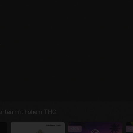
.
sorten mit hohem THC
-20%
-2