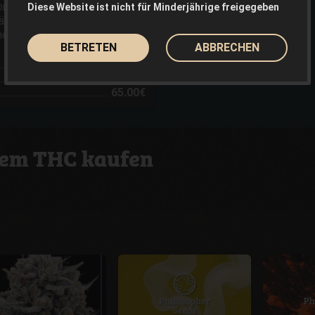
on Philosopher Seeds, die im
Diese Website ist nicht für Minderjährige freigegeben
ltlich sind, gehören zu einer
enetiken des zeitgenössischen
BETRETEN
ABBRECHEN
23.00€
36.00€
65.00€
hem THC kaufen