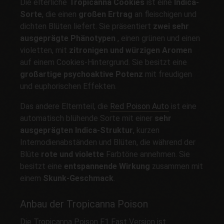
Die elterliche
Tropicanna Cookies
ist eine
Indica-
Sorte
, die einen
großen Ertrag
an fleischigen und
dichten Blüten liefert. Sie präsentiert
zwei sehr
ausgeprägte Phänotypen
, einen grünen und einen
violetten, mit
zitronigen und würzigen Aromen
auf einem Cookies-Hintergrund. Sie besitzt eine
großartige psychoaktive Potenz
mit freudigen
und euphorischen Effekten.
Das andere Elternteil, die
Red Poison Auto
ist eine
automatisch blühende Sorte mit einer
sehr
ausgeprägten Indica-Struktur
, kurzen
Internodienabständen und Blüten, die während der
Blüte
rote und violette
Farbtöne annehmen. Sie
besitzt eine
entspannende Wirkung
zusammen mit
einem
Skunk-Geschmack
.
Anbau der Tropicanna Poison
Die Tropicanna Poison F1 Fast Version ist