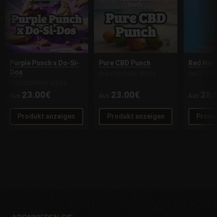
Purple Punch x Do-Si-
Pure CBD Punch
Red Hot
Dos
PHILOSOPHER SEEDS
SWEET SE
PHILOSOPHER SEEDS
23.00€
23.00€
28.
Aus
Aus
Aus
Produkt anzeigen
Produkt anzeigen
Produ