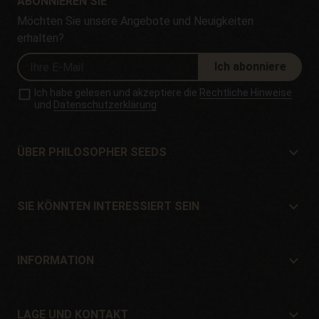
ABONNIEREN SIE
Möchten Sie unsere Angebote und Neuigkeiten
erhalten?
Ich abonniere
Ich habe gelesen und akzeptiere die
Rechtliche Hinweise
und
Datenschutzerklärung
ÜBER PHILOSOPHER SEEDS
Über Philosopher Seeds
Lage und Kontakt
SIE KÖNNTEN INTERESSIERT SEIN
Händler und Geschäfte
Wo kaufen?
Angebote
INFORMATION
Ratgeber für Anfänger
Versandkosten
Geschenke
Garantien und Rücksendungen
LAGE UND KONTAKT