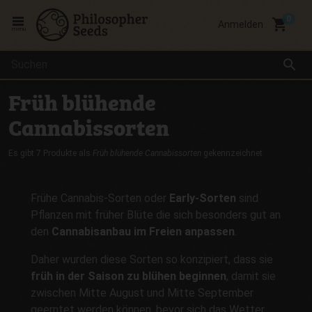
local_grocery_store
Anmelden
menu
search
Früh blühende
Cannabissorten
Es gibt 7 Produkte als
Früh blühende Cannabissorten
gekennzeichnet
Frühe Cannabis-Sorten oder
Early-Sorten
sind
Pflanzen mit früher Blüte die sich besonders gut an
den
Cannabisanbau im Freien anpassen
.
Daher wurden diese Sorten so konzipiert, dass sie
früh in der Saison zu blühen beginnen
, damit sie
zwischen Mitte August und Mitte September
geerntet werden können, bevor sich das Wetter