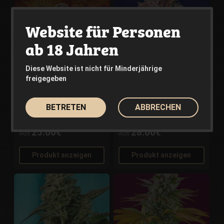
Website für Personen
ab 18 Jahren
Diese Website ist nicht für Minderjährige
freigegeben
Early Maroc
Tropicanna Poison F1
BETRETEN
ABBRECHEN
Fast Version
PHILOSOPHER SEEDS
SWEET SEEDS
25.00€
28.00€
Aus
Aus
Produkt anzeigen
Produkt anzeigen