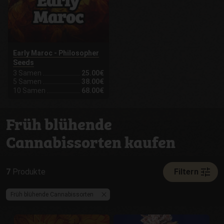
Early Maroc - Philosopher
Seeds
3 Samen
25.00€
5 Samen
38.00€
10 Samen
68.00€
Früh blühende
Cannabissorten kaufen
tune
7
Produkte
Filtern
Früh blühende Cannabissorten