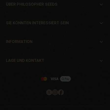
ÜBER PHILOSOPHER SEEDS
Über Philosopher Seeds
Lage und Kontakt
SIE KÖNNTEN INTERESSIERT SEIN
Händler und Geschäfte
Wo kaufen?
Angebote
INFORMATION
Ratgeber für Anfänger
Versandkosten
Geschenke
Garantien und Rücksendungen
LAGE UND KONTAKT
Zahlungssysteme
Philosopher Seeds
Rückgaberecht
c/ Llevant, 32
Cookie-Richtlinie
Pol. Industrial Pont del Príncep
17469 - Vilamalla (Girona, Spain)
Email: info@philosopherseeds.com
Tel.: +34 972 099 409
Kontaktzeiten: 9-14 Uhr