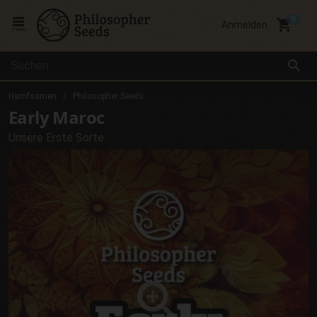
local_grocery_store
Anmelden
menu
search
Hamfsamen
Philosopher Seeds
Early Maroc
Unsere Erste Sorte