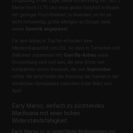
Umgebung, in der Lage, seine Entwicklung mit fast 2
Meter hoch (1,75 cm) ohne große Sorgfalt in Böden
mit geringer Fruchtbarkeit zu beenden, so ist es
nicht notwendig, große Mengen an Dünger dank
seiner
Genetik angepasst
.
Für den Anbau in Töpfen erfordert eine
Mindestkapazität von 25L, so dass in Terrassen und
Balkonen zusammen mit
Guerilla-Anbau
seine
Entwicklung wird voll sein, die eine Ernte von
kompakten sativa Knospen, die von
September
reifen. Wir empfehlen die Keimung der Samen in der
nördlichen Hemisphäre zwischen Ende März und
April.
Early Maroc, einfach zu züchtendes
Marihuana mit einer hohen
Widerstandsfähigkeit
Early Maroc
ist an
unwirtliche Bedingungen
und