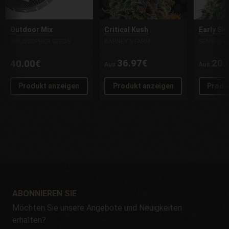
Outdoor Mix
Critical Kush
Early Sk
PHILOSOPHER SEEDS
BARNEY'S FARM
SENSI SEE
36.97€
20.
40.00€
Aus
Aus
Produkt anzeigen
Produkt anzeigen
Produ
ABONNIEREN SIE
Möchten Sie unsere Angebote und Neuigkeiten
erhalten?