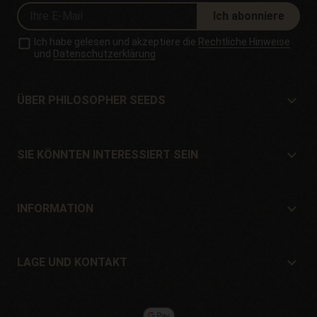
Ich abonniere
Ich habe gelesen und akzeptiere die
Rechtliche Hinweise
und
Datenschutzerklärung
ÜBER PHILOSOPHER SEEDS
Über Philosopher Seeds
Lage und Kontakt
SIE KÖNNTEN INTERESSIERT SEIN
Händler und Geschäfte
Wo kaufen?
Angebote
INFORMATION
Ratgeber für Anfänger
Versandkosten
Geschenke
Garantien und Rücksendungen
LAGE UND KONTAKT
Zahlungssysteme
Philosopher Seeds
Rückgaberecht
c/ Llevant, 32
Cookie-Richtlinie