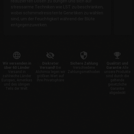
reduzierten Dosen zu düngen und sich auf
stressarme Techniken wie LST zu beschränken,
wobei schimmelresistente Genetiken zu wählen
sind, um der Feuchtigkeit während der Blüte
entgegenzuwirken.
Wir versenden in
Diskreter
Sichere Zahlung
Qualität und
über 60 Länder
Versand!
Bei
Verschiedene
Garantie
Alle
Versand in
Alchimia legen wir
Zahlungsmethoden
unsere Produkte
zahlreiche Länder
größten Wert auf
sind durch die
Europas, Amerikas
Ihre Privatsphäre
geltende
und des übrigen
gesetzliche
Teils der Welt.
Garantie
abgedeckt