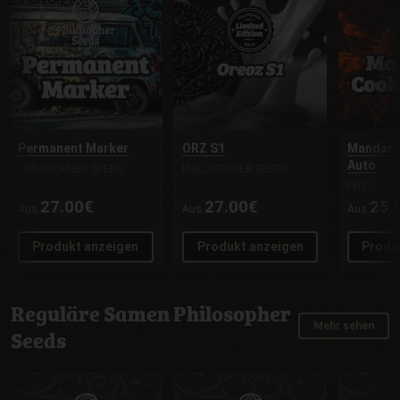
Permanent Marker
ORZ S1
Mandari
Auto
PHILOSOPHER SEEDS
PHILOSOPHER SEEDS
PHILOSOP
27.00€
27.00€
25.
Aus
Aus
Aus
Produkt anzeigen
Produkt anzeigen
Produ
Reguläre Samen Philosopher
Mehr sehen
Seeds