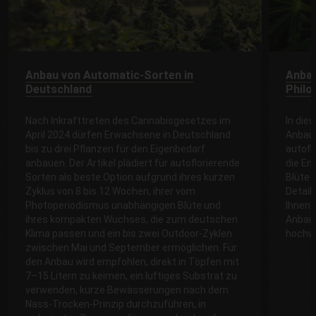
Anbau von Automatic-Sorten in
Anbau
Deutschland
Philo
Nach Inkrafttreten des Cannabisgesetzes im
In die
April 2024 dürfen Erwachsene in Deutschland
Anbauv
bis zu drei Pflanzen für den Eigenbedarf
autofl
anbauen. Der Artikel plädiert für autoflorierende
die En
Sorten als beste Option aufgrund ihres kurzen
Blüte 
Zyklus von 8 bis 12 Wochen, ihrer vom
Detail
Photoperiodismus unabhängigen Blüte und
Ihnen 
ihres kompakten Wuchses, die zum deutschen
Anbaum
Klima passen und ein bis zwei Outdoor-Zyklen
hochwe
zwischen Mai und September ermöglichen. Für
den Anbau wird empfohlen, direkt in Töpfen mit
7–15 Litern zu keimen, ein luftiges Substrat zu
verwenden, kurze Bewässerungen nach dem
Nass-Trocken-Prinzip durchzuführen, in