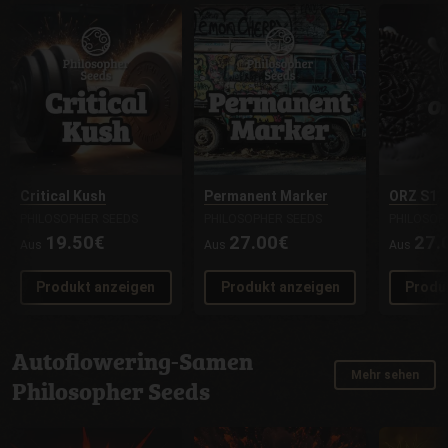
Critical Kush
Permanent Marker
ORZ S1
PHILOSOPHER SEEDS
PHILOSOPHER SEEDS
PHILOSOP
19.50€
27.00€
27.
Aus
Aus
Aus
Produkt anzeigen
Produkt anzeigen
Produ
Autoflowering-Samen
Mehr sehen
Philosopher Seeds