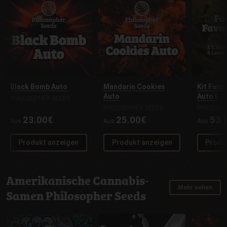
Black Bomb Auto
Mandarin Cookies
Kit Farm
Auto
Auto I
PHILOSOPHER SEEDS
PHILOSOPHER SEEDS
PHILOSOP
23.00€
25.00€
53.
Aus
Aus
Aus
Produkt anzeigen
Produkt anzeigen
Produ
Amerikanische Cannabis-
Mehr sehen
Samen Philosopher Seeds