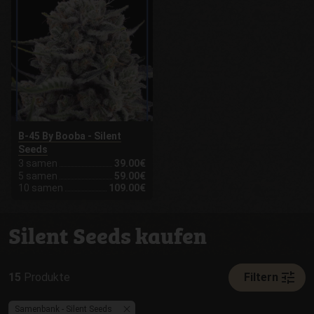
B-45 By Booba - Silent
Seeds
3 samen
39.00€
5 samen
59.00€
10 samen
109.00€
Silent Seeds kaufen
tune
15
Produkte
Filtern
Samenbank - Silent Seeds