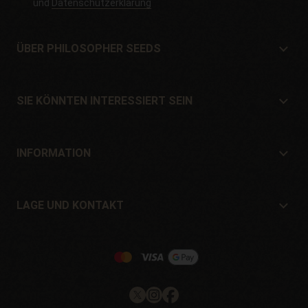
und
Datenschutzerklärung
ÜBER PHILOSOPHER SEEDS
Über Philosopher Seeds
Lage und Kontakt
SIE KÖNNTEN INTERESSIERT SEIN
Händler und Geschäfte
Wo kaufen?
Angebote
INFORMATION
Ratgeber für Anfänger
Versandkosten
Geschenke
Garantien und Rücksendungen
LAGE UND KONTAKT
Zahlungssysteme
Philosopher Seeds
Rückgaberecht
c/ Llevant, 32
Cookie-Richtlinie
Pol. Industrial Pont del Príncep
17469 - Vilamalla (Girona, Spain)
Email: info@philosopherseeds.com