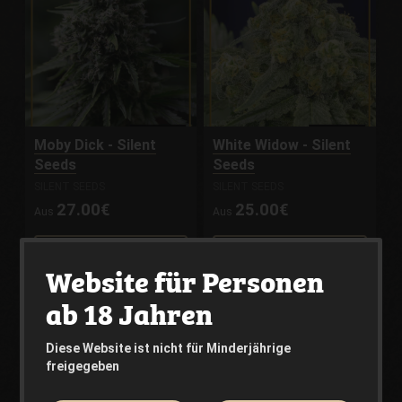
Moby Dick - Silent
White Widow - Silent
Seeds
Seeds
SILENT SEEDS
SILENT SEEDS
27.00€
25.00€
Aus
Aus
Produkt anzeigen
Produkt anzeigen
Website für Personen
ab 18 Jahren
Diese Website ist nicht für Minderjährige
freigegeben