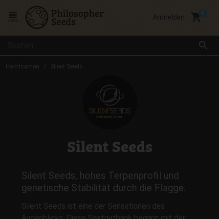
local_grocery_store
Anmelden
menu
search
Hamfsamen
Silent Seeds
Silent Seeds
Silent Seeds, hohes Terpenprofil und
genetische Stabilität durch die Flagge.
Silent Seeds ist eine der Sensationen des
Augenblicks. Diese Saatgutbank begann mit der