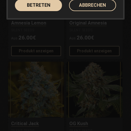
BETRETEN
ABBRECHEN
Amnesia Lemon
Original Amnesia
SILENT SEEDS
SILENT SEEDS
26.00€
26.00€
Aus
Aus
Produkt anzeigen
Produkt anzeigen
Critical Jack
OG Kush
SILENT SEEDS
SILENT SEEDS