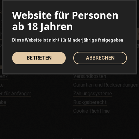
Website für Personen
REN SIE
Sie unsere Angebote und Neuigkeiten erhalten?
ab 18 Jahren
Ich abo
Diese Website ist nicht für Minderjährige freigegeben
be gelesen und akzeptiere die
Rechtliche Hinweise
und
Datenschutzer
BETRETEN
ABBRECHEN
NNTEN INTERESSIERT SEIN
INFORMATION
fen?
Versandkosten
te
Garantien und Rücksendungen
r für Anfänger
Zahlungssysteme
nke
Rückgaberecht
Cookie-Richtlinie