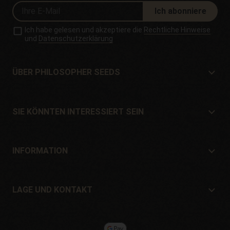
Ich abonniere
Ich habe gelesen und akzeptiere die
Rechtliche Hinweise
und
Datenschutzerklärung
ÜBER PHILOSOPHER SEEDS
Über Philosopher Seeds
Lage und Kontakt
SIE KÖNNTEN INTERESSIERT SEIN
Händler und Geschäfte
Wo kaufen?
Angebote
INFORMATION
Ratgeber für Anfänger
Versandkosten
Geschenke
Garantien und Rücksendungen
LAGE UND KONTAKT
Zahlungssysteme
Philosopher Seeds
Rückgaberecht
c/ Llevant, 32
Cookie-Richtlinie