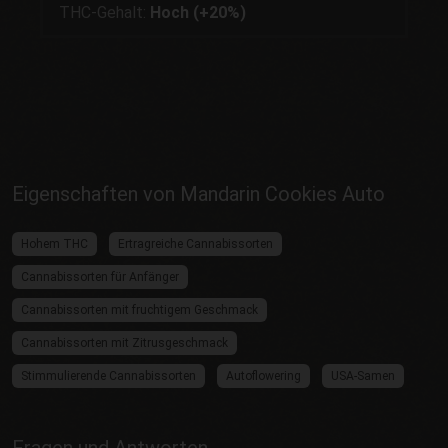
THC-Gehalt:
Hoch (+20%)
Eigenschaften von Mandarin Cookies Auto
Hohem THC
Ertragreiche Cannabissorten
Cannabissorten für Anfänger
Cannabissorten mit fruchtigem Geschmack
Cannabissorten mit Zitrusgeschmack
Stimmulierende Cannabissorten
Autoflowering
USA-Samen