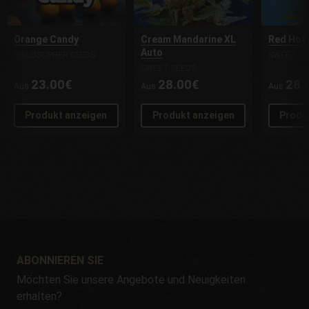
Orange Candy
Cream Mandarine XL
Red Hot
Auto
PHILOSOPHER SEEDS
SWEET SE
SWEET SEEDS
23.00€
28.00€
28.
Aus
Aus
Aus
Produkt anzeigen
Produkt anzeigen
Produ
ABONNIEREN SIE
Möchten Sie unsere Angebote und Neuigkeiten
erhalten?