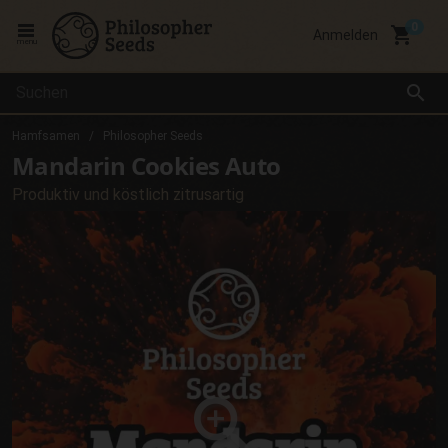
local_grocery_store
Anmelden
menu
search
Hamfsamen
Philosopher Seeds
Mandarin Cookies Auto
Produktiv und köstlich zitrusartig