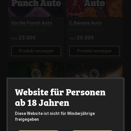
Gorilla Punch Auto
C.Banana Auto
PHILOSOPHER SEEDS
PHILOSOPHER SEEDS
23.00€
25.00€
Aus
Aus
Produkt anzeigen
Produkt anzeigen
Website für Personen
ab 18 Jahren
Diese Website ist nicht für Minderjährige
freigegeben
Mai Tai Auto
Critical Kush
PHILOSOPHER SEEDS
PHILOSOPHER SEEDS