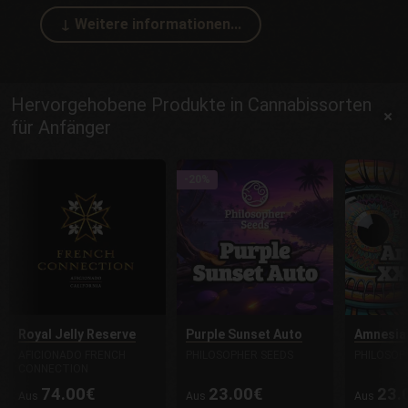
Hervorgehobene Produkte in Cannabissorten
für Anfänger
-20%
Royal Jelly Reserve
Purple Sunset Auto
Amnesia
AFICIONADO FRENCH
PHILOSOPHER SEEDS
PHILOSOP
CONNECTION
74.00€
23.00€
23.
Aus
Aus
Aus