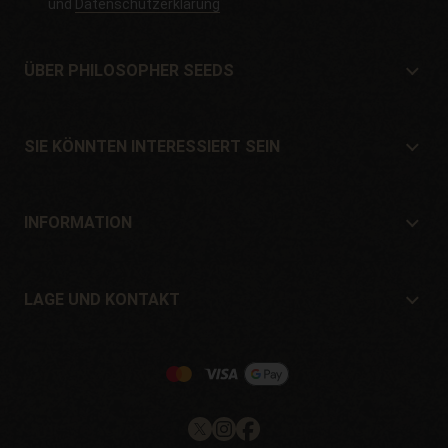
und
Datenschutzerklärung
ÜBER PHILOSOPHER SEEDS
Über Philosopher Seeds
Lage und Kontakt
SIE KÖNNTEN INTERESSIERT SEIN
Händler und Geschäfte
Wo kaufen?
Angebote
INFORMATION
Ratgeber für Anfänger
Versandkosten
Geschenke
Garantien und Rücksendungen
LAGE UND KONTAKT
Zahlungssysteme
Philosopher Seeds
Rückgaberecht
c/ Llevant, 32
Cookie-Richtlinie
Pol. Industrial Pont del Príncep
17469 - Vilamalla (Girona, Spain)
Email: info@philosopherseeds.com