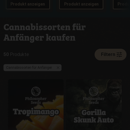
Produkt anzeigen
Produkt anzeigen
Produ
Cannabissorten für
Anfänger kaufen
tune
50
Produkte
Filtern
Cannabissorten für Anfänger