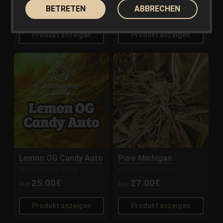
BETRETEN
ABBRECHEN
25.00€
19.50€
Aus
Aus
Produkt anzeigen
Produkt anzeigen
Lemon OG Candy Auto
Pure Michigan
PHILOSOPHER SEEDS
PHILOSOPHER SEEDS
25.00€
27.00€
Aus
Aus
Produkt anzeigen
Produkt anzeigen