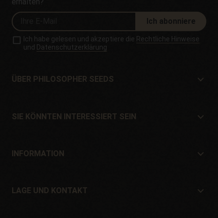
erhalten?
Ich abonniere
Ich habe gelesen und akzeptiere die
Rechtliche Hinweise
und
Datenschutzerklärung
ÜBER PHILOSOPHER SEEDS
Über Philosopher Seeds
Lage und Kontakt
SIE KÖNNTEN INTERESSIERT SEIN
Händler und Geschäfte
Wo kaufen?
Angebote
INFORMATION
Ratgeber für Anfänger
Versandkosten
Geschenke
Garantien und Rücksendungen
LAGE UND KONTAKT
Zahlungssysteme
Philosopher Seeds
Rückgaberecht