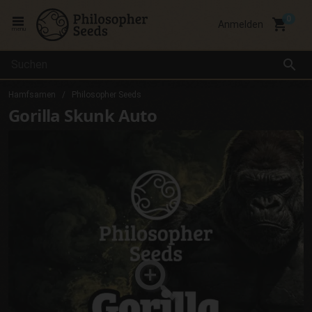
local_grocery_store
Anmelden
menu
search
Hamfsamen
Philosopher Seeds
Gorilla Skunk Auto