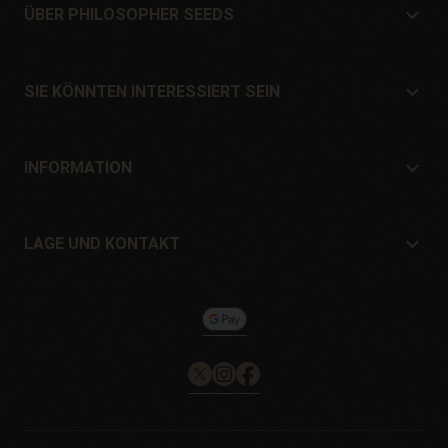
ÜBER PHILOSOPHER SEEDS
Über Philosopher Seeds
Lage und Kontakt
SIE KÖNNTEN INTERESSIERT SEIN
Händler und Geschäfte
Wo kaufen?
Angebote
INFORMATION
Ratgeber für Anfänger
Versandkosten
Geschenke
Garantien und Rücksendungen
LAGE UND KONTAKT
Zahlungssysteme
Philosopher Seeds
Rückgaberecht
c/ Llevant, 32
Cookie-Richtlinie
Pol. Industrial Pont del Príncep
17469 - Vilamalla (Girona, Spain)
Email: info@philosopherseeds.com
Tel.: +34 972 099 409
Kontaktzeiten: 9-14 Uhr