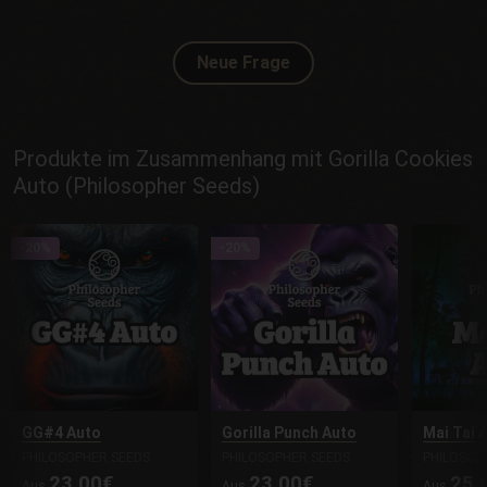
Neue Frage
Produkte im Zusammenhang mit Gorilla Cookies
Auto (Philosopher Seeds)
-20%
-20%
GG#4 Auto
Gorilla Punch Auto
Mai Tai 
PHILOSOPHER SEEDS
PHILOSOPHER SEEDS
PHILOSOP
23.00€
23.00€
25.
Aus
Aus
Aus