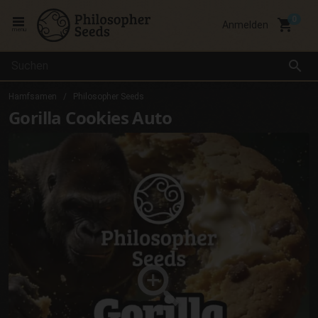
local_grocery_store
Anmelden
menu
search
Hamfsamen
Philosopher Seeds
Gorilla Cookies Auto