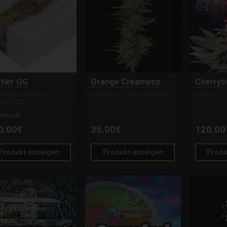
tier OG
Orange Creampop
Cherryti
CIONADO FRENCH
HUMBOLDT SEED COMPANY
PERFECT 
NECTION
erkauft
0.00€
35.00€
120.00
Produkt anzeigen
Produkt anzeigen
Produ