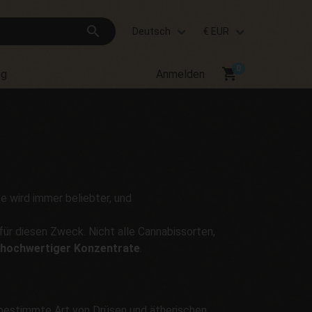
search
Deutsch
€ EUR
shopping_cart
og
Anmelden
e wird immer beliebter, und
ür diesen Zweck. Nicht alle Cannabissorten,
hochwertiger Konzentrate
.
 bestimmte Art von Drüsen und ätherischen