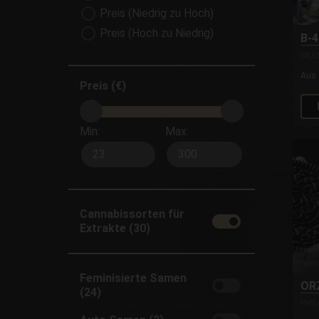
Preis (Niedrig zu Hoch)
Preis (Hoch zu Niedrig)
B-4
SIL
Aus
Preis (€)
Min:
Max:
Cannabissorten für
Extrakte (30)
Feminisierte Samen
OR
(24)
PHI