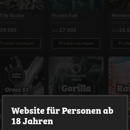
5 By Booba
Frozen Fuel
Mandari
ENT SEEDS
PHILOSOPHER SEEDS
PHILOSOPH
39.00€
27.00€
26.
Aus
Aus
Produkt anzeigen
Produkt anzeigen
Produ
Website für Personen ab
18 Jahren
Z S1
Gorilla Glue
Rainbow
LOSOPHER SEEDS
PHILOSOPHER SEEDS
PHILOSOPH