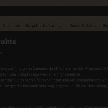
Neuheiten
Ratgeber für Anfänger
Samen Selektor
Bl
rakte
et
e Konzentrierung von Cannabis durch Verwerfen der Pflanzenstoff
olator oder Kolophonium werden immer beliebter
 auf der Suche nach Pflanzen mit den idealen Drüsenmerkmalen f
ohe Harzproduktion auch sein mag, eignen sich für die Herstellung
oder ohne Lösungsmittel) zu erhalten, müssen die Pflanzen eine