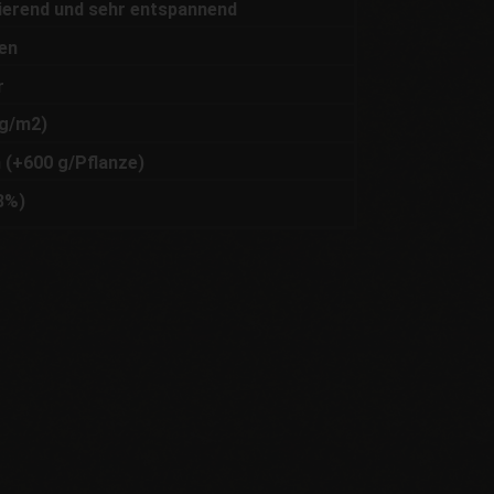
vierend und sehr entspannend
en
r
g/m2)
 (+600 g/Pflanze)
3%)