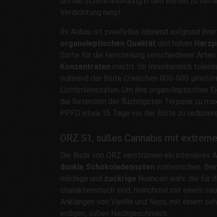
um die Schimmelbildung in den Blüten zu verhi
Verdichtung neigt.
Ihr Anbau ist zweifellos lohnend aufgrund ihre
organoleptischen Qualität
und hohen
Harzp
Sorte für die Herstellung verschiedener Arte
Konzentraten
macht. Im Innenbereich toler
während der Blüte (zwischen 800-900 µmol/m2
Lichtintensitäten. Um ihre organoleptischen E
die Retention der flüchtigsten Terpene zu ma
PPFD etwa 15 Tage vor der Ernte zu reduzier
ORZ S1, süßes Cannabis mit extre
Die Buds von ORZ verströmen ein intensives 
dunkle Schokoladennoten
vorherrschen. Be
milchige und
zuckrige
Nuancen wahr, die für d
charakteristisch sind, manchmal mit einem säu
Anklängen von Vanille und Nuss, mit einem s
erdigen, süßen Nachgeschmack.