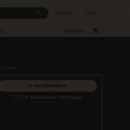
search
Deutsch
€ EUR
shopping_cart
og
Anmelden
eschmack
In den Warenkorb
Zur Wunschliste hinzufügen