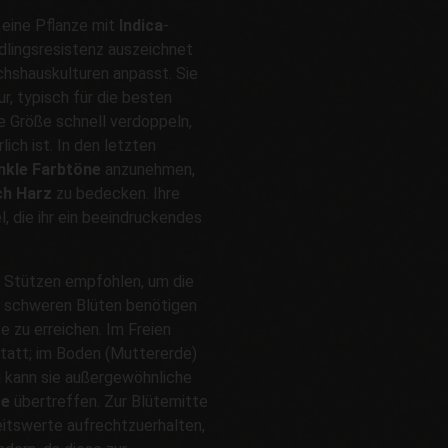
 eine Pflanze mit
Indica
-
ädlingsresistenz auszeichnet
chshauskulturen anpasst. Sie
r, typisch für die besten
re Größe schnell verdoppeln,
ich ist. In den letzten
nkle Farbtöne
anzunehmen,
ch Harz
zu bedecken. Ihre
, die ihr ein beeindruckendes
 Stützen empfohlen, um die
d schweren Blüten benötigen
e zu erreichen. Im Freien
statt; im Boden (Muttererde)
g kann sie außergewöhnliche
ze
übertreffen. Zur Blütemitte
itswerte aufrechtzuerhalten,