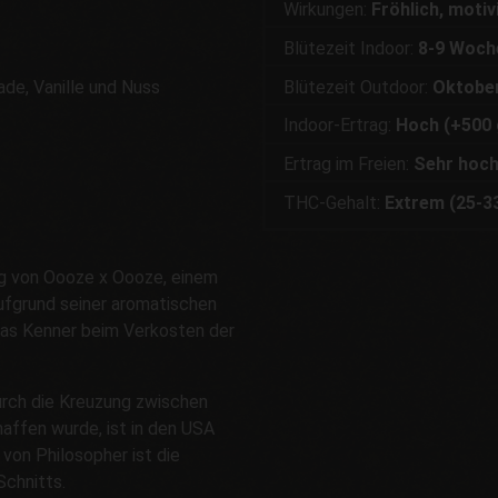
Wirkungen:
Fröhlich, moti
Blütezeit Indoor:
8-9 Woch
Blütezeit Outdoor:
Oktobe
de, Vanille und Nuss
Indoor-Ertrag:
Hoch (+500 
Ertrag im Freien:
Sehr hoch
THC-Gehalt:
Extrem (25-3
ng von Oooze x Oooze, einem
fgrund seiner aromatischen
was Kenner beim Verkosten der
rch die Kreuzung zwischen
affen wurde, ist in den USA
 von Philosopher ist die
chnitts.