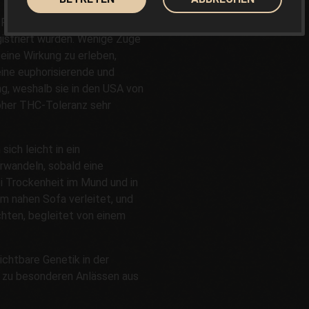
 Phänotypen, die leicht 25%
istriert wurden. Wenige Züge
eine Wirkung zu erleben,
ine euphorisierende und
g, weshalb sie in den USA von
oher THC-Toleranz sehr
ich leicht in ein
rwandeln, sobald eine
i Trockenheit im Mund und in
m nahen Sofa verleitet, und
ichten, begleitet von einem
chtbare Genetik in der
e zu besonderen Anlässen aus