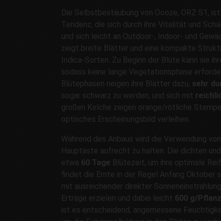
Die Selbstbestäubung von Oooze, ORZ S1, ist
Tendenz, die sich durch ihre Vitalität und Sch
und sich leicht an Outdoor-, Indoor- und Gewä
zeigt breite Blätter und eine kompakte Struktu
Indica-Sorten. Zu Beginn der Blüte kann sie ih
sodass keine lange Vegetationsphase erforderl
Blütephasen neigen ihre Blätter dazu,
sehr du
sogar schwarz zu werden, und sich mit
reichli
großen Kelche zeigen orange/rötliche Stempel
optisches Erscheinungsbild verleihen.
Während des Anbaus wird die Verwendung von
Hauptäste aufrecht zu halten. Die dichten un
etwa
60 Tage
Blütezeit, um ihre optimale Reif
findet die Ernte in der Regel Anfang Oktober 
mit ausreichender direkter Sonneneinstrahlun
Erträge erzielen und dabei leicht
600 g/Pflan
ist es entscheidend, angemessene Feuchtigke