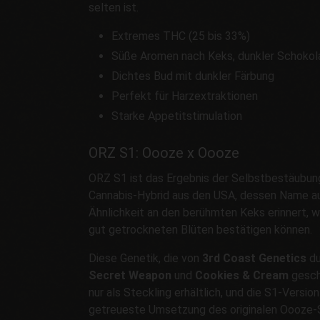
selten ist.
Extremes THC (25 bis 33%)
Süße Aromen nach Keks, dunkler Schokola
Dichtes Bud mit dunkler Färbung
Perfekt für Harzextraktionen
Starke Appetitstimulation
ORZ S1: Oooze x Oooze
ORZ S1 ist das Ergebnis der Selbstbestäubu
Cannabis-Hybrid aus den USA, dessen Name au
Ähnlichkeit an den berühmten Keks erinnert, 
gut getrockneten Blüten bestätigen können.
Diese Genetik, die von
3rd Coast Genetics
du
Secret Weapon
und
Cookies & Cream
gesch
nur als Steckling erhältlich, und die S1-Version
getreueste Umsetzung des originalen Oooze-S