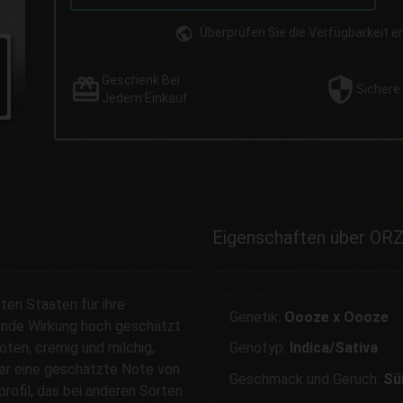
Überprüfen Sie die Verfügbarkeit 
Geschenk
Bei
Sichere
Jedem Einkauf
Eigenschaften über OR
gten Staaten für ihre
Genetik:
Oooze x Oooze
tende Wirkung hoch geschätzt
oten, cremig und milchig,
Genotyp:
Indica/Sativa
ber eine geschätzte Note von
Geschmack und Geruch:
Sü
rofil, das bei anderen Sorten