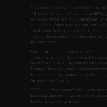
ORZ zeichnet sich durch seine Stärke aus, mit
THC erreichen, wobei Fälle von
bis zu 33%
reg
reichen für Nutzer mit THC-Toleranz aus, um s
weshalb beim Konsum Vorsicht geraten ist. Se
stimulierende Wirkung verbessert die Stimmun
medizinischen Patienten und Menschen mit h
geschätzt wird.
Seine fröhliche und motivierende Wirkung kann s
introspektives und kontemplatives Erlebnis ve
bestimmte Schwelle überschritten wird, wobe
den Augen auftreten, was zur Suche nach eine
dazu, den Blick lange in die Unendlichkeit zu r
Verlangen nach Süßem.
ORZ S1 von Philosopher Seeds ist eine unverzi
Sammlung jedes Enthusiasten, perfekt, um si
dem Vorratsschrank zu holen.