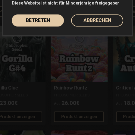
Diese Website ist nicht für Minderjährige freigegeben
Produkt anzeigen
Produkt anzeigen
Produ
BETRETEN
ABBRECHEN
illa Glue
Rainbow Runtz
Critical
LOSOPHER SEEDS
PHILOSOPHER SEEDS
PHILOSOPH
23.00€
26.00€
18.
Aus
Aus
Produkt anzeigen
Produkt anzeigen
Produ