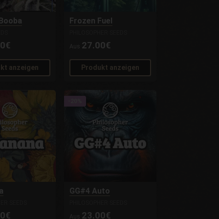
 Booba
Frozen Fuel
EDS
PHILOSOPHER SEEDS
00€
27.00€
Aus
kt anzeigen
Produkt anzeigen
-20%
a
GG#4 Auto
ER SEEDS
PHILOSOPHER SEEDS
00€
23.00€
Aus