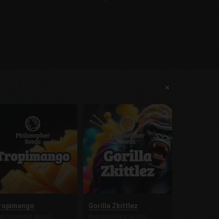
ropimango
Gorilla Zkittlez
HILOSOPHER SEEDS
PHILOSOPHER SEEDS