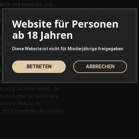
aktiv und kompakt
sind.
en mit sogar violetten
onierten Blütenkelche sind mit
Website für Personen
ab 18 Jahren
lt durch die Interaktion mit
er und sorgt für eine Genetik
Diese Website ist nicht für Minderjährige freigegeben
 Rahmen fallen.
BETRETEN
ABBRECHEN
ive und soziale Wirkung
rihuana-Sorte, die eine
hzeitig zur Ruhe einlädt, da
t und Körper aufweist. Key
nswerte Wirkung zu
g, mit körperlichen Aktivitäten