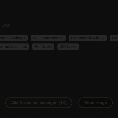
i-Dos
rten für Anfänger
SOG Cannabissorten
Entspannende Wirkung
Die
pischem Geschmack
Feminisierte
USA-Samen
Alle Sprachen anzeigen (43)
Neue Frage