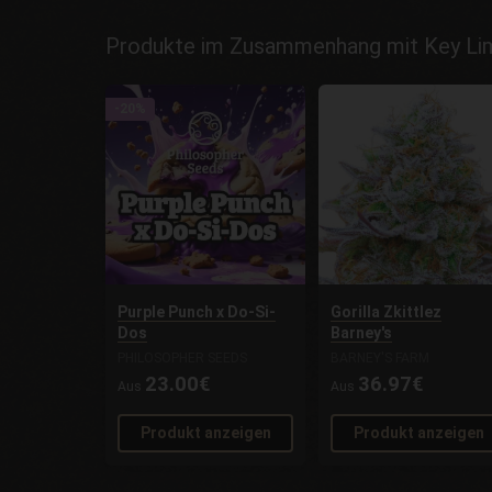
Produkte im Zusammenhang mit Key Lim
-20%
Purple Punch x Do-Si-
Gorilla Zkittlez
Dos
Barney's
PHILOSOPHER SEEDS
BARNEY'S FARM
23.00€
36.97€
Aus
Aus
Produkt anzeigen
Produkt anzeigen