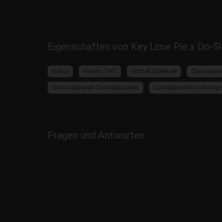
Eigenschaften von Key Lime Pie x Do-S
Indica
Hohem THC
Schnell blühende
Cannabisso
Stimmulierende Cannabissorten
Cannabissorten mit tro
Fragen und Antworten