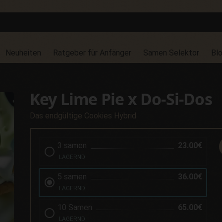
Neuheiten
Ratgeber für Anfänger
Samen Selektor
Bl
Key Lime Pie x Do-Si-Dos
Das endgültige Cookies Hybrid
3 samen
23.00€
LAGERND
5 samen
36.00€
LAGERND
10 Samen
65.00€
LAGERND