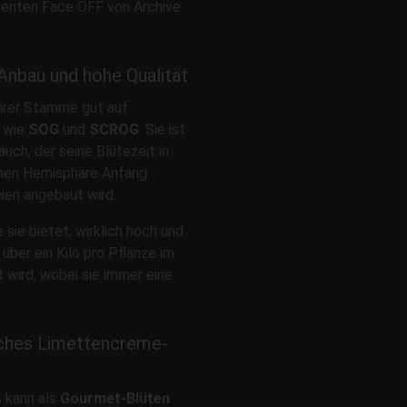
tenten Face OFF von Archive
Anbau und hohe Qualität
 ihrer Stämme gut auf
n wie
SOG
und
SCROG
. Sie ist
rauch, der seine Blütezeit in
chen Hemisphäre Anfang
ien angebaut wird.
ie sie bietet, wirklich hoch und
über ein Kilo pro Pflanze im
 wird, wobei sie immer eine
sches Limettencreme-
 kann als
Gourmet-Blüten