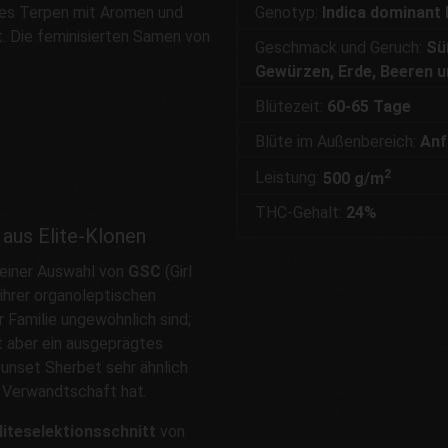
hes Terpen mit Aromen und
Genotyp:
Indica dominant 
 Die feminisierten Samen von
Geschmack und Geruch:
Sü
Gewürzen, Erde, Beeren u
Blütezeit:
60-65 Tage
Blüte im Außenbereich:
Anf
2
Leistung:
500 g/m
THC-Gehalt:
24%
 aus Elite-Klonen
 einer Auswahl von
GSC
(Girl
ihrer organoleptischen
r Familie ungewöhnlich sind;
gt aber ein ausgeprägtes
nset Sherbet sehr ähnlich
e Verwandtschaft hat.
liteselektionsschnitt
von