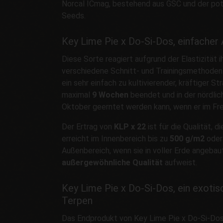
Norcal ICmag, bestehend aus GSC und der po
Seeds.
Key Lime Pie x Do-Si-Dos, einfacher 
Diese Sorte reagiert aufgrund der Elastizität
verschiedene Schnitt- und Trainingsmethode
ein sehr einfach zu kultivierender, kräftiger St
maximal
9 Wochen
beendet und in der nördli
Oktober geerntet werden kann, wenn er im Fre
Der Ertrag von
KLP x 22
ist für die Qualität, d
erreicht im Innenbereich bis zu
500 g/m2
oder 
Außenbereich, wenn sie in voller Erde angebaut
außergewöhnliche Qualität
aufweist.
Key Lime Pie x Do-Si-Dos, ein exoti
Terpen
Das Endprodukt von Key Lime Pie x Do-Si-Dos