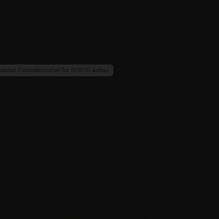
 besten Cannabissorten für SCROG-Anbau