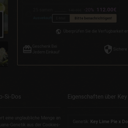
112.00€
25 samen
-20%
140.00€
Ausverkauft
Bitte benachrichtigen!
Überprüfen Sie die Verfügbarkeit 
Geschenk
Bei
Sichere
Jedem Einkauf
o-Si-Dos
Eigenschaften über Key
rt eine unglaubliche Menge an
Genetik:
Key Lime Pie x D
uana-Genetik aus der Cookies-