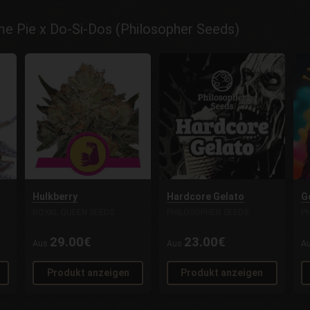
e Pie x Do-Si-Dos (Philosopher Seeds)
Hulkberry
Hardcore Gelato
Go
ROYAL QUEEN SEEDS
PHILOSOPHER SEEDS
P
29.00€
23.00€
Aus
Aus
A
Produkt anzeigen
Produkt anzeigen