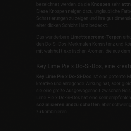
bezeichnet werden, da die
Knospen
sehr
attr
Diese Knospen neigen dazu, unglaubliche Farb
Schattierungen zu zeigen und ihre gut dimensi
einer dicken Schicht Harz bedeckt.
Das wunderbare
Limettencreme-Terpen
erhä
den Do-Si-Dos-Merkmalen Konsistenz und Körp
mit wahrhaft exotischen Aromen, die aus dem
Key Lime Pie x Do-Si-Dos, eine kreat
Key Lime Pie x Do-Si-Dos
ist eine potente Ma
kreative und anregende Wirkung hat, aber gleic
sie eine große Ausgewogenheit zwischen Geis
Lime Pie x Do-Si-Dos hat eine sehr empfehle
sozialisieren und
zu schaffen
, aber schwieri
zu kombinieren.