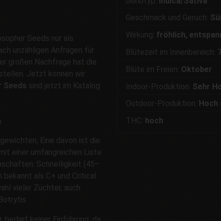
Genotyp:
Indica/Sativa
Geschmack und Geruch:
Sü
Wirkung:
fröhlich, entspa
osopher Seeds nur als
ach unzähligen Anfragen für
Blütezeit im Innenbereich:
7
er großen Nachfrage hat die
Blüte im Freien:
Oktober
stellen. Jetzt können wir
r Seeds
sind jetzt im Katalog
Indoor-Produktion:
Sehr Ho
Outdoor-Produktion:
Hoch 
THC:
hoch
w
gewichten; Eine davon ist die
mit einer umfangreichen Liste
nschaften: Schnelligkeit (45–
 bekannt als C+ und Critical.
hl vieler Züchter, auch
otrytis.
,
bedarf keiner Einführung, da