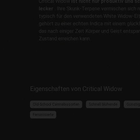
Critical Widow
ist nicht nur produktiv und sc
lecker
. Ihre Skunk-Terpene vermischen sich m
typisch für den verwendeten White Widow-Elte
gehört zu einer echten Indica mit einem glüc
das nach einiger Zeit Körper und Geist entspa
Zustand erreichen kann.
Eigenschaften von Critical Widow
Old-School Cannabissorten
Schnell blühende
Günsti
Feminisierte