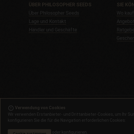
ÜBER PHILOSOPHER SEEDS
SIE KÖ
Über Philosopher Seeds
Wo kau
Lage und Kontakt
Angebo
Händler und Geschäfte
Ratgebe
Gesche
© 2008 / 202
error_outline
Verwendung von Cookies
Wir verwenden Erstanbieter- und Drittanbieter-Cookies, um Ihr Sur
Das Keimen von Cannabissamen ist in den meisten Ländern illegal
konfigurieren Sie die für die Navigation erforderlichen Cookies:
Reserve für genetische Sammlungen erworben werden. CBD-halt
Verzehr immer Ihren eigenen Arzt. Es liegt in
oder
konfigurieren
.
Cookie zustimmen