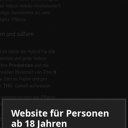
en Indoor-Anbau revolutioniert
dige Geschichte ist; eine
tarke Pflanze.
vem und süßem
st daher ein Hybrid für alle
azonen und jeder Indoor-
 ihre
Produktion
und die
hnellen Blütezeit von
7
bis
8
e Zahl im Freien und pro
en
THC-
Gehalt aufweisen.
neuerungssystem der Pflanze
ich
duftende
Sorte.
Website für Personen
nehme Wirkung
ab 18 Jahren