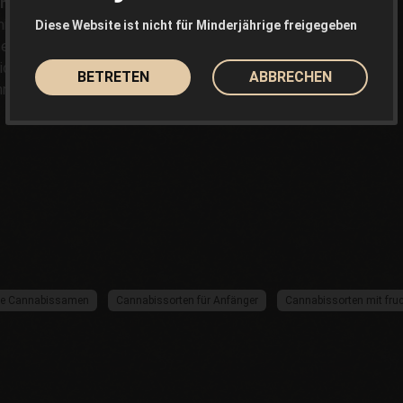
hnell
, sondern auch
süß und
it holzigen Nuancen, die
Diese Website ist nicht für Minderjährige freigegeben
rnteil sind. Die Wirkung
klichen und angenehmen High,
BETRETEN
ABBRECHEN
nnt und einen introspektiven
ge Cannabissamen
Cannabissorten für Anfänger
Cannabissorten mit fr