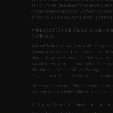
es sich um die Marihuanapflanze handelt, die d
hat und in niederländischen Coffeeshops leben
einfach zu züchtende, schnelle und leistungss
Anbau von Critical Widow, produkti
Marihuana
Critical Widow
wächst ohne große Pflege und i
Anbaustufen. Sie passt sich den meisten Klim
Modalität gut an. Erfahrenere Züchter werden
Anzahl der Ernten im Innenbereich dank der sc
Wochen
und mehr als 500 g/m2 steigern, dies
Pflanze übertreffen und außerdem einen hoh
Die Verwendung eines Kohlefilters im Lufter
wird empfohlen.
Critical Widow
ist eine wirkl
Kritische Witwe, fröhliche und ange