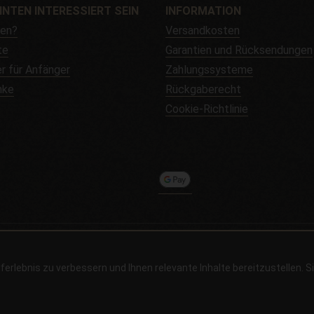
NNTEN INTERESSIERT SEIN
INFORMATION
fen?
Versandkosten
te
Garantien und Rücksendungen
r für Anfänger
Zahlungssysteme
nke
Rückgaberecht
Cookie-Richtlinie
6 -
Alchimiaweb, S.L.
· CIF: B-17664368 ·
Rechtliche Hinweise
·
Datensch
ferlebnis zu verbessern und Ihnen relevante Inhalte bereitzustellen. 
. Informieren Sie sich vor dem Kauf. In Ländern, in denen die Keimung nicht legal
ige Produkte sind keine Arzneimittel und werden auch nicht zur Behandlung oder 
 der Verantwortung des Käufers, die Einhaltung aller geltenden lokalen Gesetze sich