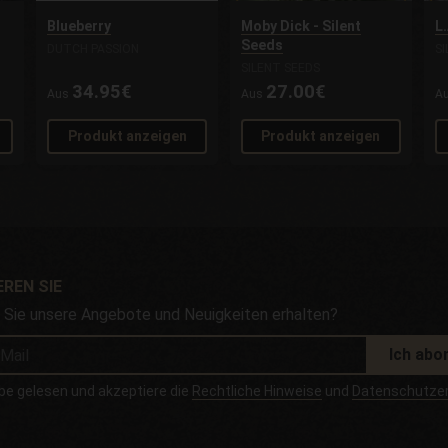
Blueberry
Moby Dick - Silent
L.
Seeds
DUTCH PASSION
S
SILENT SEEDS
34.95€
27.00€
Aus
Aus
A
Produkt anzeigen
Produkt anzeigen
REN SIE
Sie unsere Angebote und Neuigkeiten erhalten?
Ich abo
be gelesen und akzeptiere die
Rechtliche Hinweise
und
Datenschutzer