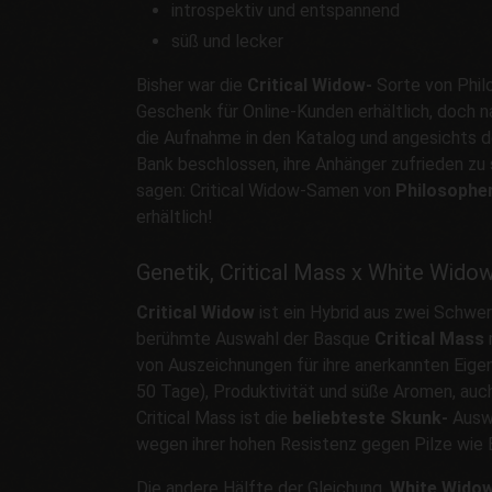
introspektiv und entspannend
süß und lecker
Bisher war die
Critical Widow-
Sorte von Phil
Geschenk für Online-Kunden erhältlich, doch n
die Aufnahme in den Katalog und angesichts d
Bank beschlossen, ihre Anhänger zufrieden zu 
sagen: Critical Widow-Samen von
Philosophe
erhältlich!
Genetik, Critical Mass x White Wido
Critical Widow
ist ein Hybrid aus zwei Schwer
berühmte Auswahl der Basque
Critical Mass
von Auszeichnungen für ihre anerkannten Eige
50 Tage), Produktivität und süße Aromen, auch
Critical Mass ist die
beliebteste Skunk-
Auswa
wegen ihrer hohen Resistenz gegen Pilze wie B
Die andere Hälfte der Gleichung,
White Widow