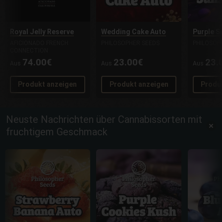
Royal Jelly Reserve
Wedding Cake Auto
Purple S
AFICIONADO FRENCH
PHILOSOPHER SEEDS
PHILOSOP
CONNECTION
74.00€
23.00€
23.
Aus
Aus
Aus
Produkt anzeigen
Produkt anzeigen
Produ
Neuste Nachrichten über Cannabissorten mit
fruchtigem Geschmack