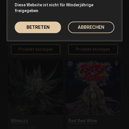
Diese Website ist nicht für Minderjährige
Kit Fresh Lemons
Nürburgreen Super
freigegeben
Auto
PHILOSOPHER SEEDS
PHILOSOPHER SEEDS
BETRETEN
ABBRECHEN
Ausverkauft
55.00€
25.00€
Aus
Aus
Produkt anzeigen
Produkt anzeigen
Mimozz
Red Red Wine
PERFECT TREE
PERFECT TREE