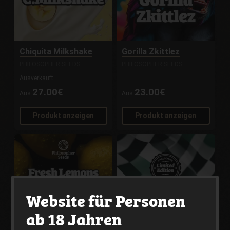
Chiquita Milkshake
Gorilla Zkittlez
PHILOSOPHER SEEDS
PHILOSOPHER SEEDS
Ausverkauft
27.00€
23.00€
Aus
Aus
Produkt anzeigen
Produkt anzeigen
Website für Personen
ab 18 Jahren