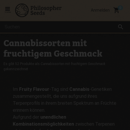
local_grocery_store
Anmelden
menu
search
Cannabissorten mit
fruchtigem Geschmack
Es gibt 52 Produkte als
Cannabissorten mit fruchtigem Geschmack
gekennzeichnet
Im
Fruity Flavour
-Tag sind
Cannabis
-Genetiken
zusammengestellt, die uns aufgrund ihres
Terpenprofils in ihrem breiten Spektrum an Früchte
erinnern können.
Aufgrund der
unendlichen
Kombinationsmöglichkeiten
zwischen Terpenen