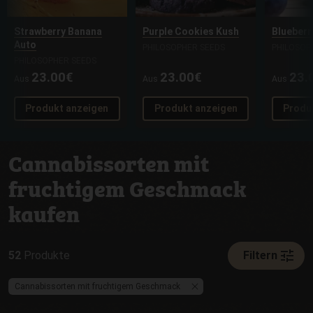
Strawberry Banana
Purple Cookies Kush
Blueberr
Auto
PHILOSOPHER SEEDS
PHILOSOP
PHILOSOPHER SEEDS
23.00€
23.00€
23.
Aus
Aus
Aus
Produkt anzeigen
Produkt anzeigen
Produ
Cannabissorten mit
fruchtigem Geschmack
kaufen
tune
52
Produkte
Filtern
Cannabissorten mit fruchtigem Geschmack