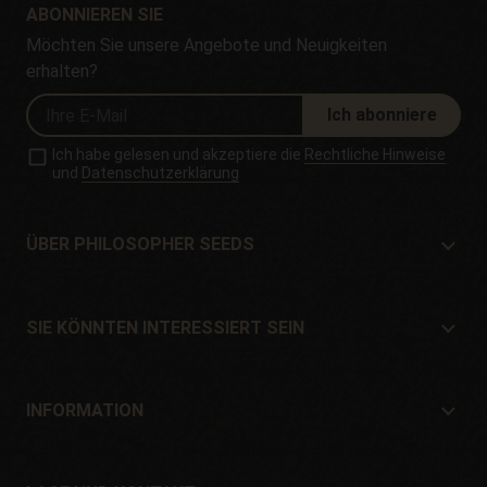
ABONNIEREN SIE
Möchten Sie unsere Angebote und Neuigkeiten
erhalten?
Ich abonniere
Ich habe gelesen und akzeptiere die
Rechtliche Hinweise
und
Datenschutzerklärung
ÜBER PHILOSOPHER SEEDS
Über Philosopher Seeds
Lage und Kontakt
SIE KÖNNTEN INTERESSIERT SEIN
Händler und Geschäfte
Wo kaufen?
Angebote
INFORMATION
Ratgeber für Anfänger
Versandkosten
Geschenke
Garantien und Rücksendungen