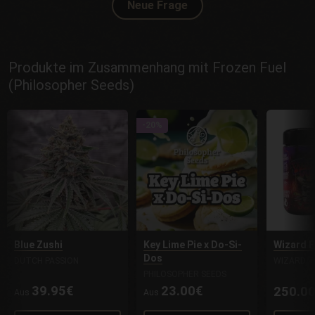
Neue Frage
Produkte im Zusammenhang mit Frozen Fuel
(Philosopher Seeds)
-20%
Blue Zushi
Key Lime Pie x Do-Si-
Wizard F
Dos
DUTCH PASSION
WIZARD T
PHILOSOPHER SEEDS
39.95€
23.00€
250.0
Aus
Aus