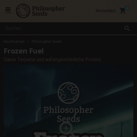
local_grocery_store
Anmelden
menu
search
Hamfsamen
Philosopher Seeds
Frozen Fuel
Saure Terpene und außergewöhnliche Potenz