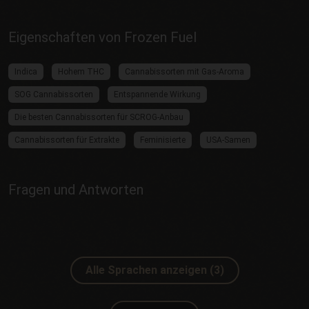
Eigenschaften von Frozen Fuel
Indica
Hohem THC
Cannabissorten mit Gas-Aroma
SOG Cannabissorten
Entspannende Wirkung
Die besten Cannabissorten für SCROG-Anbau
Cannabissorten für Extrakte
Feminisierte
USA-Samen
Fragen und Antworten
Alle Sprachen anzeigen (3)