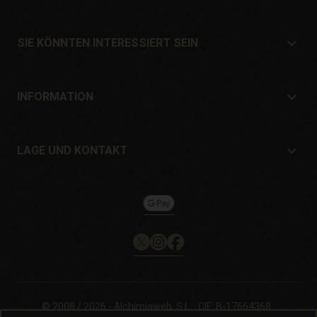
Über Philosopher Seeds
Lage und Kontakt
SIE KÖNNTEN INTERESSIERT SEIN
Händler und Geschäfte
Wo kaufen?
Angebote
INFORMATION
Ratgeber für Anfänger
Versandkosten
Geschenke
Garantien und Rücksendungen
LAGE UND KONTAKT
Zahlungssysteme
Philosopher Seeds
Rückgaberecht
c/ Llevant, 32
Cookie-Richtlinie
Pol. Industrial Pont del Príncep
17469 - Vilamalla (Girona, Spain)
Email: info@philosopherseeds.com
Tel.: +34 972 099 409
Kontaktzeiten: 9-14 Uhr
© 2008 / 2026 -
Alchimiaweb, S.L.
· CIF: B-17664368 ·