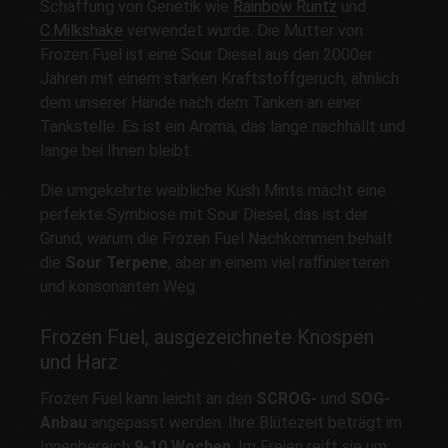
Schaffung von Genetik wie
Rainbow Runtz
und
C.Milkshake
verwendet wurde. Die Mutter von
Frozen Fuel ist eine Sour Diesel aus den 2000er
Jahren mit einem starken Kraftstoffgeruch, ähnlich
dem unserer Hände nach dem Tanken an einer
Tankstelle. Es ist ein Aroma, das lange nachhallt und
lange bei Ihnen bleibt.
Die umgekehrte weibliche Kush Mints macht eine
perfekte Symbiose mit Sour Diesel, das ist der
Grund, warum die Frozen Fuel Nachkommen behält
die
Sour Terpene
, aber in einem viel raffinierteren
und konsonanten Weg.
Frozen Fuel, ausgezeichnete Knospen
und Harz
Frozen Fuel kann leicht an den
SCROG-
und
SOG-
Anbau
angepasst werden. Ihre Blütezeit beträgt im
Innenbereich
9-10 Wochen
. Im Freien reift sie um