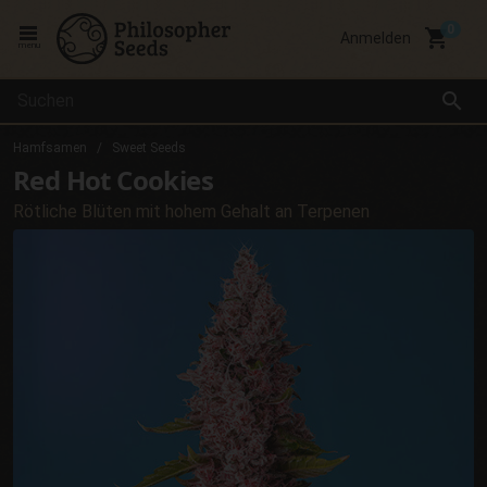
local_grocery_store
Anmelden
menu
search
Hamfsamen
Sweet Seeds
Red Hot Cookies
Rötliche Blüten mit hohem Gehalt an Terpenen