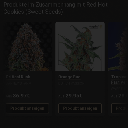
Produkte im Zusammenhang mit Red Hot
Cookies (Sweet Seeds)
Critical Kush
Orange Bud
Tropican
Fast Ver
BARNEY'S FARM
DUTCH PASSION
SWEET SE
36.97€
29.95€
28.
Aus
Aus
Aus
Produkt anzeigen
Produkt anzeigen
Produ