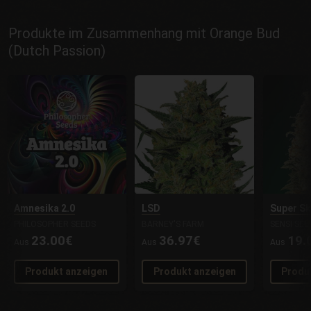
Produkte im Zusammenhang mit Orange Bud
(Dutch Passion)
Amnesika 2.0
LSD
Super S
PHILOSOPHER SEEDS
BARNEY'S FARM
SENSI SEE
23.00€
36.97€
19.
Aus
Aus
Aus
Produkt anzeigen
Produkt anzeigen
Produ