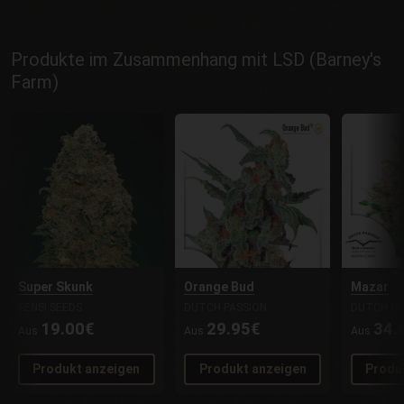
Produkte im Zusammenhang mit LSD (Barney's
Farm)
Super Skunk
Orange Bud
Mazar
SENSI SEEDS
DUTCH PASSION
DUTCH PA
19.00€
29.95€
34.
Aus
Aus
Aus
Produkt anzeigen
Produkt anzeigen
Produ