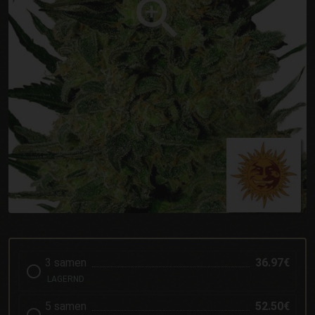
3 samen
36.97€
LAGERND
5 samen
52.50€