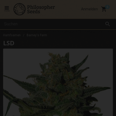
local_grocery_store
Anmelden
menu
search
Hamfsamen
Barney's Farm
LSD