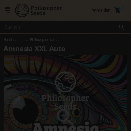
local_grocery_store
Anmelden
menu
search
Hamfsamen
Philosopher Seeds
Amnesia XXL Auto