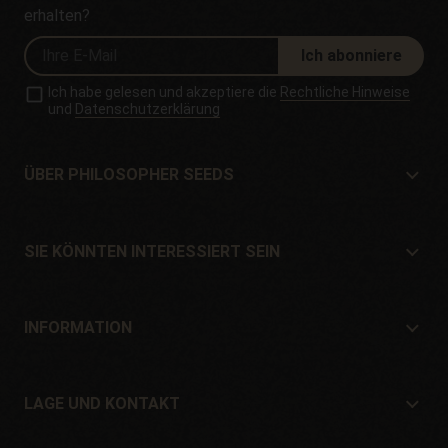
erhalten?
Ich abonniere
Ich habe gelesen und akzeptiere die
Rechtliche Hinweise
und
Datenschutzerklärung
ÜBER PHILOSOPHER SEEDS
Über Philosopher Seeds
Lage und Kontakt
SIE KÖNNTEN INTERESSIERT SEIN
Händler und Geschäfte
Wo kaufen?
Angebote
INFORMATION
Ratgeber für Anfänger
Versandkosten
Geschenke
Garantien und Rücksendungen
LAGE UND KONTAKT
Zahlungssysteme
Philosopher Seeds