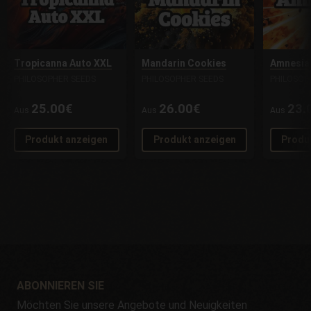
Tropicanna Auto XXL
Mandarin Cookies
Amnesia
PHILOSOPHER SEEDS
PHILOSOPHER SEEDS
PHILOSOP
25.00€
26.00€
23.
Aus
Aus
Aus
Produkt anzeigen
Produkt anzeigen
Produ
ABONNIEREN SIE
Möchten Sie unsere Angebote und Neuigkeiten