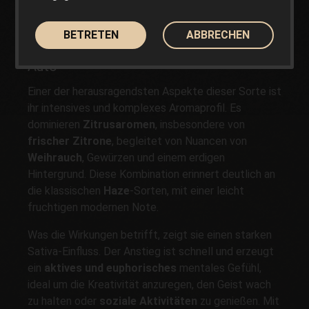
ertragreichen Autos
abschließen möchten.
BETRETEN
ABBRECHEN
Aromen und Wirkungen von Amnesia XXL
Auto
Einer der herausragendsten Aspekte dieser Sorte ist
ihr intensives und komplexes Aromaprofil. Es
dominieren
Zitrusaromen
, insbesondere von
frischer Zitrone
, begleitet von Nuancen von
Weihrauch
, Gewürzen und einem erdigen
Hintergrund. Diese Kombination erinnert deutlich an
die klassischen
Haze
-Sorten, mit einer leicht
fruchtigen modernen Note.
Was die Wirkungen betrifft, zeigt sie einen starken
Sativa-Einfluss. Der Anstieg ist schnell und erzeugt
ein
aktives und euphorisches
mentales Gefühl,
ideal um die Kreativität anzuregen, den Geist wach
zu halten oder
soziale Aktivitäten
zu genießen. Mit