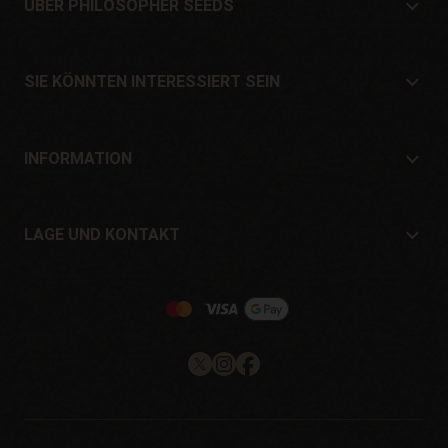
ÜBER PHILOSOPHER SEEDS
Über Philosopher Seeds
Lage und Kontakt
SIE KÖNNTEN INTERESSIERT SEIN
Händler und Geschäfte
Wo kaufen?
Angebote
INFORMATION
Ratgeber für Anfänger
Versandkosten
Geschenke
Garantien und Rücksendungen
LAGE UND KONTAKT
Zahlungssysteme
Philosopher Seeds
Rückgaberecht
c/ Llevant, 32
Cookie-Richtlinie
Pol. Industrial Pont del Príncep
17469 - Vilamalla (Girona, Spain)
Email: info@philosopherseeds.com
Tel.: +34 972 099 409
Kontaktzeiten: 9-14 Uhr