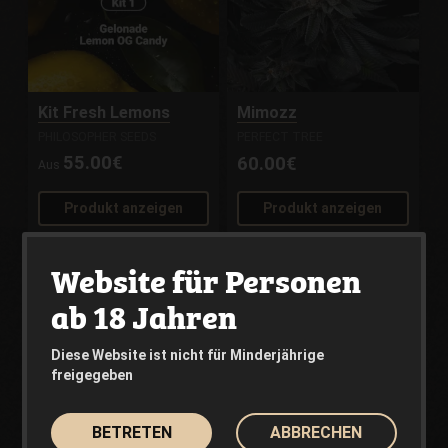
Kit Fresh Lemons
Mimozz
PHILOSOPHER SEEDS
PERFECT TREE
55.00€
60.00€
Aus
Produkt anzeigen
Produkt anzeigen
Website für Personen
ab 18 Jahren
Diese Website ist nicht für Minderjährige
freigegeben
BETRETEN
ABBRECHEN