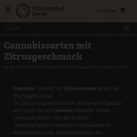
local_grocery_store
Anmelden
menu
search
Cannabissorten mit
Zitrusgeschmack
Es gibt 26 Produkte als
Cannabissorten mit Zitrusgeschmack
gekennzeichnet
Cannabis
-Genetik mit
Zitrusaromen
gehört zur
fruchtigen
Gruppe.
Die Zitruskomponente in den Aromen von Cannabis
wird durch das als
Limonen
bekannte Terpen
verursacht und ist seit der Antike in
Cannabispflanzen vorhanden, insbesondere in
einheimischen oder Landrassensorten aus