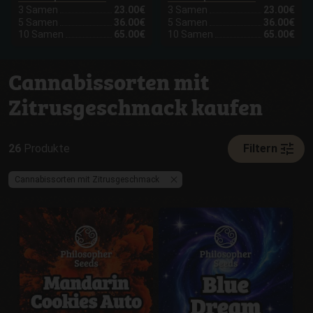
3 Samen
23.00€
3 Samen
23.00€
5 Samen
36.00€
5 Samen
36.00€
10 Samen
65.00€
10 Samen
65.00€
Cannabissorten mit
Zitrusgeschmack kaufen
tune
26
Produkte
Filtern
Cannabissorten mit Zitrusgeschmack