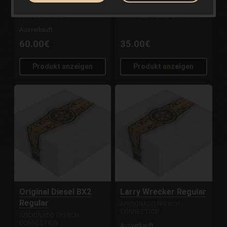
Coconut Chalice
Orange Creampop
PERFECT TREE
HUMBOLDT SEED COMPANY
Ausverkauft
60.00€
35.00€
Produkt anzeigen
Produkt anzeigen
Original Diesel BX2
Larry Wrecker Regular
Regular
AFICIONADO FRENCH
CONNECTION
AFICIONADO FRENCH
CONNECTION
Ausverkauft