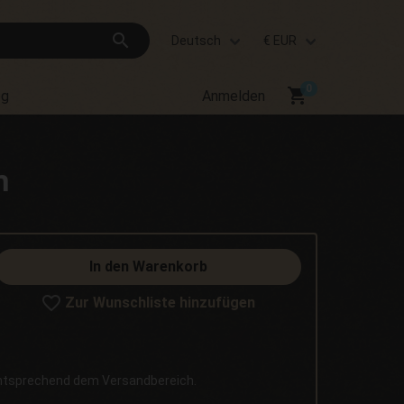
search
Deutsch
€ EUR
shopping_cart
og
Anmelden
n
In den Warenkorb
Zur Wunschliste hinzufügen
entsprechend dem Versandbereich.