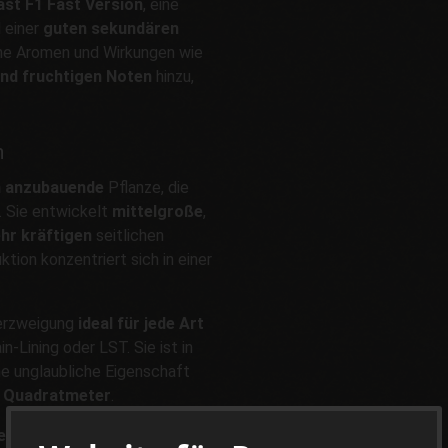
Fast F1 Fast Version
, eine
 einer
guten sekundären
iche Aromen und Wirkungen wie
nd fruchtigen Noten
hinzu,
n
h anzubauende
Pflanze, die
. Sie entwickelt
mittelgroße
,
hr kräftigen
seitlichen
ktion konzentriert sich in einer
Verzweigung
ideal für jede Art
-Lining oder LST. Sie ist in
ne unglaubliche Eigenschaft
o Quadratmeter
.
tere Nebenzweige
, ohne dass