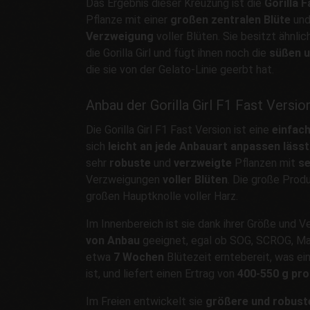
Das Ergebnis dieser Kreuzung ist die
Gorilla 
Pflanze mit einer
großen zentralen Blüte
und
Verzweigung
voller Blüten. Sie besitzt ähnl
die Gorilla Girl und fügt ihnen noch die
süßen u
die sie von der Gelato-Linie geerbt hat.
Anbau der Gorilla Girl F1 Fast Versio
Die Gorilla Girl F1 Fast Version ist eine
einfac
sich
leicht an jede Anbauart anpassen lässt
sehr
robuste
und
verzweigte
Pflanzen mit
se
Verzweigungen
voller Blüten
. Die große Produ
großen Hauptknolle voller Harz.
Im Innenbereich ist sie dank ihrer Größe und 
von Anbau
geeignet, egal ob SOG, SCROG, Main
etwa
7 Wochen
Blütezeit erntebereit, was ei
ist, und liefert einen Ertrag von
400-550 g pr
Im Freien entwickelt sie
größere und robus