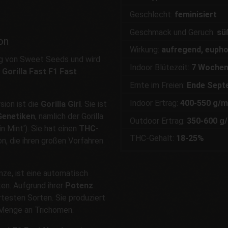
Geschlecht:
feminisiert
Geschmack und Geruch:
süß
on
Wirkung:
aufregend, eupho
alog von Sweet Seeds und wird
Indoor Blütezeit:
7 Woche
r
Gorilla Fast F1 Fast
Ernte im Freien:
Ende Sept
Indoor Ertrag:
400-550 g/m
sion ist die
Gorilla Girl
. Sie ist
Genetiken
, nämlich der Gorilla
Outdoor Ertrag:
350-600 g/
n Mint'). Sie hat einen
THC-
THC-Gehalt:
18-25%
n, die ihren großen Vorfahren
anze, ist eine automatisch
en. Aufgrund ihrer
Potenz
rtesten Sorten. Sie produziert
 Menge an Trichomen.