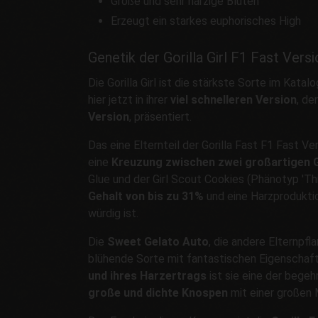
Große und sehr harzige Blüten
Erzeugt ein starkes euphorisches High
Genetik der Gorilla Girl F1 Fast Versi
Die Gorilla Girl ist die stärkste Sorte im Kat
hier jetzt in ihrer
viel schnelleren Version
, de
Version
, präsentiert.
Das eine Elternteil der Gorilla Fast F1 Fast Ver
eine
Kreuzung zwischen zwei großartigen 
Glue und der Girl Scout Cookies (Phänotyp 'Thi
Gehalt von bis zu 31%
und eine Harzproduktio
würdig ist.
Die
Sweet Gelato Auto
, die andere Elternpfl
blühende Sorte mit fantastischen Eigenschaft
und ihres Harzertrags
ist sie eine der begeh
große und dichte Knospen
mit einer großen