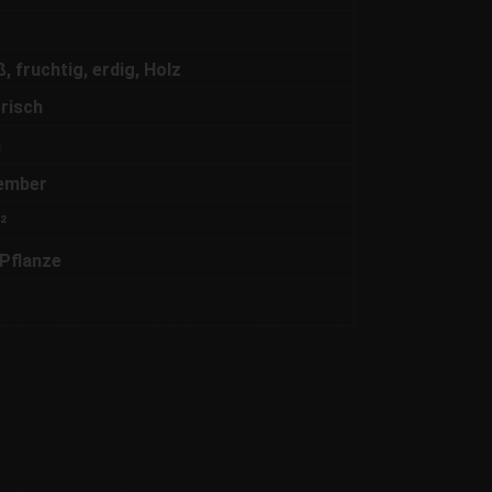
, fruchtig, erdig, Holz
risch
n
ember
²
Pflanze