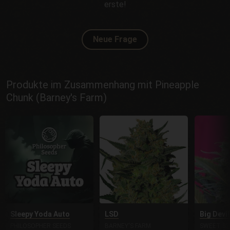
erste!
Neue Frage
Produkte im Zusammenhang mit Pineapple
Chunk (Barney's Farm)
Sleepy Yoda Auto
LSD
Big Devi
PHILOSOPHER SEEDS
BARNEY'S FARM
SWEET SE