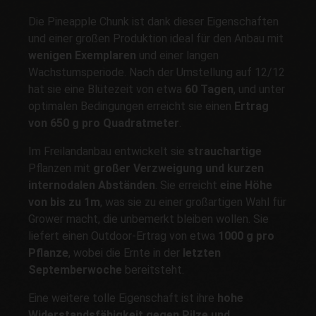
Die Pineapple Chunk ist dank dieser Eigenschaften
und einer großen Produktion ideal für den Anbau mit
wenigen Exemplaren
und einer langen
Wachstumsperiode. Nach der Umstellung auf 12/12
hat sie eine Blütezeit von etwa
60 Tagen
, und unter
optimalen Bedingungen erreicht sie einen
Ertrag
von 650 g pro Quadratmeter
.
Im Freilandanbau entwickelt sie
strauchartige
Pflanzen mit
großer Verzweigung und kurzen
internodalen Abständen
. Sie erreicht
eine Höhe
von bis zu 1m
, was sie zu einer großartigen Wahl für
Grower macht, die unbemerkt bleiben wollen. Sie
liefert einen Outdoor-Ertrag von etwa
1000 g pro
Pflanze
, wobei die Ernte in der
letzten
Septemberwoche
bereitsteht.
Eine weitere tolle Eigenschaft ist ihre
hohe
Widerstandsfähigkeit gegen Pilze und