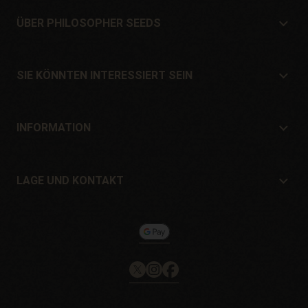
ÜBER PHILOSOPHER SEEDS
Über Philosopher Seeds
Lage und Kontakt
SIE KÖNNTEN INTERESSIERT SEIN
Händler und Geschäfte
Wo kaufen?
Angebote
INFORMATION
Ratgeber für Anfänger
Versandkosten
Geschenke
Garantien und Rücksendungen
LAGE UND KONTAKT
Zahlungssysteme
Philosopher Seeds
Rückgaberecht
c/ Llevant, 32
Cookie-Richtlinie
Pol. Industrial Pont del Príncep
17469 - Vilamalla (Girona, Spain)
Email: info@philosopherseeds.com
Tel.: +34 972 099 409
Kontaktzeiten: 9-14 Uhr