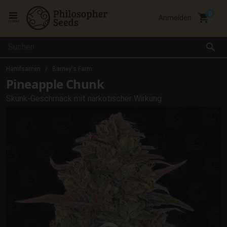
local_grocery_store
Anmelden
menu
search
Hamfsamen
Barney's Farm
Pineapple Chunk
Skunk-Geschmack mit narkotischer Wirkung