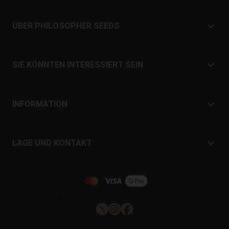
ÜBER PHILOSOPHER SEEDS
Über Philosopher Seeds
Lage und Kontakt
SIE KÖNNTEN INTERESSIERT SEIN
Händler und Geschäfte
Wo kaufen?
Angebote
INFORMATION
Ratgeber für Anfänger
Versandkosten
Geschenke
Garantien und Rücksendungen
LAGE UND KONTAKT
Zahlungssysteme
Philosopher Seeds
Rückgaberecht
c/ Llevant, 32
Cookie-Richtlinie
Pol. Industrial Pont del Príncep
17469 - Vilamalla (Girona, Spain)
Email: info@philosopherseeds.com
Tel.: +34 972 099 409