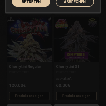
BETRETEN
ABBRECHEN
Produkt anzeigen
Produkt anzeigen
Cherrytini Regular
Cherrytini S1
PERFECT TREE
PERFECT TREE
Ausverkauft
120.00€
60.00€
Produkt anzeigen
Produkt anzeigen