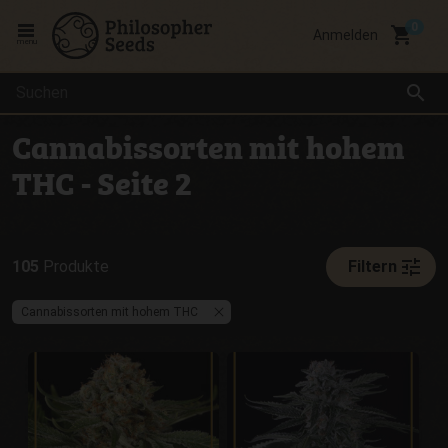
local_grocery_store
Anmelden
menu
search
Cannabissorten mit hohem
THC - Seite 2
tune
105
Produkte
Filtern
Cannabissorten mit hohem THC