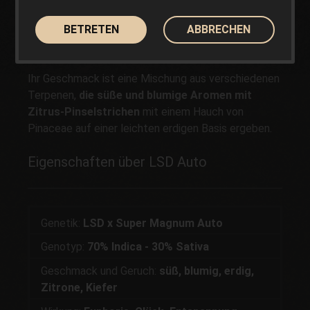
psychoaktiven Sturm
und einer Euphorie, die mit
fortschreitender Wirkung zu einer Entspannung des
BETRETEN
ABBRECHEN
Körpers führt, während der Kopf weiterhin aktiv
bleibt.
Ihr Geschmack ist eine Mischung aus verschiedenen
Terpenen,
die süße und blumige Aromen mit
Zitrus-Pinselstrichen
mit einem Hauch von
Pinaceae auf einer leichten erdigen Basis ergeben.
Eigenschaften über LSD Auto
Genetik:
LSD x Super Magnum Auto
Genotyp:
70% Indica - 30% Sativa
Geschmack und Geruch:
süß, blumig, erdig,
Zitrone, Kiefer