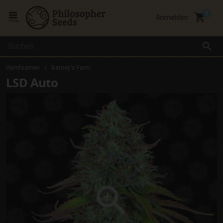
local_grocery_store
Anmelden
menu
search
Hamfsamen
Barney's Farm
LSD Auto