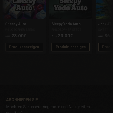
Cheesy Auto
Sleepy Yoda Auto
Jack 47 
PHILOSOPHER SEEDS
PHILOSOPHER SEEDS
SWEET SE
23.00€
23.00€
36.
Aus
Aus
Aus
Produkt anzeigen
Produkt anzeigen
Produ
ABONNIEREN SIE
Möchten Sie unsere Angebote und Neuigkeiten
erhalten?