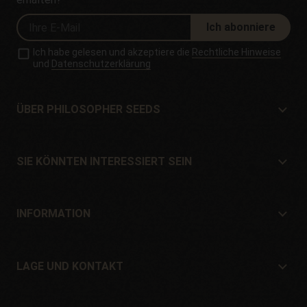
Ich abonniere
Ich habe gelesen und akzeptiere die
Rechtliche Hinweise
und
Datenschutzerklärung
ÜBER PHILOSOPHER SEEDS
Über Philosopher Seeds
Lage und Kontakt
SIE KÖNNTEN INTERESSIERT SEIN
Händler und Geschäfte
Wo kaufen?
Angebote
INFORMATION
Ratgeber für Anfänger
Versandkosten
Geschenke
Garantien und Rücksendungen
LAGE UND KONTAKT
Zahlungssysteme
Philosopher Seeds
Rückgaberecht