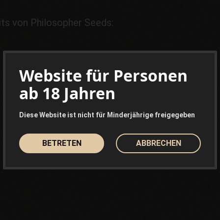
its von Philosopher Seeds:
Website für Personen
ab 18 Jahren
Diese Website ist nicht für Minderjährige freigegeben
BETRETEN
ABBRECHEN
Marihuana-Saatgut-Kit
Feminisierte