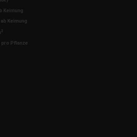
ab Keimung
 ab Keimung
2
m
 pro Pflanze