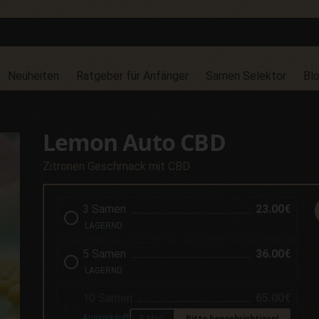
Neuheiten
Ratgeber für Anfänger
Samen Selektor
Bl
Lemon Auto CBD
Zitronen Geschmack mit CBD
3 Samen
23.00€
LAGERND
5 Samen
36.00€
LAGERND
10 Samen
65.00€
Ausverkauft
Bitte benachrichtigen!