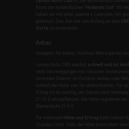
Lemon Auto CBD
ist die automatisch blühen
Klons der holländischen “
Hollands Cut
” mit
h
haben wir mit einer Juanita x Lowryder, mit gl
gekreuzt. Das Ziel war von Anfang an eine
CBD
Sorte
zu entwickeln.
Anbau
Geeignet für Indoor, Outdoor, Wintergarten und
Lemon Auto CBD wächst
schnell und ist lei
viele Verzweigungen mit robusten Seitenzwei
zentralen Stamm. Im Outdoor-Anbau oder Wint
schnell die Höhe von 1m überschreiten. Für 
Ertrag ist es wichtig, die Samen nach Keimung 
(7-12 l) einzupflanzen. Die Höhe regulieren wir
Blumetöpfe (3-5 l).
Für maximale
Höhe und Ertrag
beim Indoor-A
Stunden Licht. Falls die Höhe kontrolliert werd