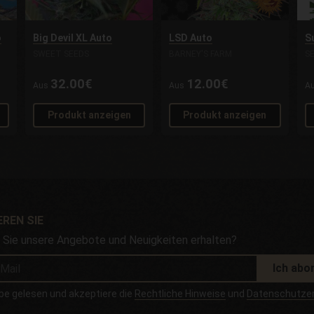
o
Big Devil XL Auto
LSD Auto
S
SWEET SEEDS
BARNEY'S FARM
SE
32.00€
12.00€
Aus
Aus
A
Produkt anzeigen
Produkt anzeigen
REN SIE
Sie unsere Angebote und Neuigkeiten erhalten?
Ich abo
be gelesen und akzeptiere die
Rechtliche Hinweise
und
Datenschutzer