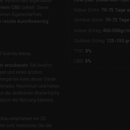
de Version des legendären
ohem CBD
Gehalt. Diese
Indoor Ernte:
70-75 Tage 
eichen Eigenschaften,
Outdoor Ernte:
70-75 Tage
 reiche Autoflowering
Indoor Ertrag:
450-500gr/
Outdoor Ertrag:
125-150 gr
THC:
8%
 Guerilla Anbau.
CBD:
8%
cht anzubauen
. Sie besitzt
gen und einen großen
ergarten kann dieser Strain
optimales Wachstum und hohen
in die definitiven Blumetöpfe
 durch die Nutzung kleinere
nbau empfehlen wir 20
en soll, reduzieren Sie die