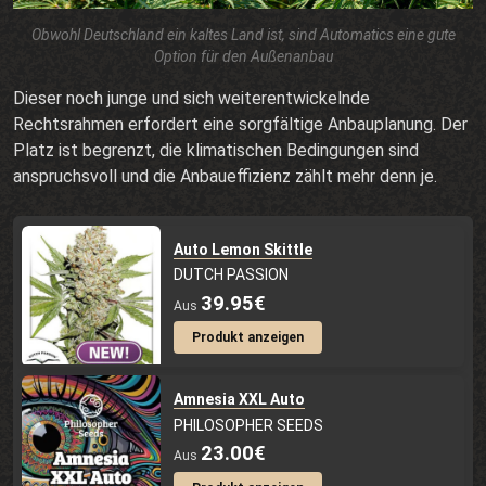
Obwohl Deutschland ein kaltes Land ist, sind Automatics eine gute
Option für den Außenanbau
Dieser noch junge und sich weiterentwickelnde
Rechtsrahmen erfordert eine sorgfältige Anbauplanung. Der
Platz ist begrenzt, die klimatischen Bedingungen sind
anspruchsvoll und die Anbaueffizienz zählt mehr denn je.
Auto Lemon Skittle
DUTCH PASSION
39.95€
Aus
Produkt anzeigen
Amnesia XXL Auto
PHILOSOPHER SEEDS
23.00€
Aus