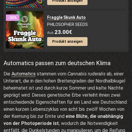
Produkt anzeigen
Fraggle Skunk Auto
-20%
PHILOSOPHER SEEDS
23.00€
Aus
Produkt anzeigen
Automatics passen zum deutschen Klima
Die
Automatics
stammen vom
Cannabis ruderalis
ab, einer
Unterart, die in den hohen Breitengraden der Nordhalbkugel
beheimatet ist und durch kurze Sommer und kalte Nächte
geprägt wird. Dieses genetische Erbe verleiht ihnen zwei
entscheidende Eigenschaften für ein Land wie Deutschland:
einen kurzen Lebenszyklus von acht bis zwölf Wochen von
der Keimung bis zur Ernte und
eine Blüte, die unabhängig
von der Photoperiode ist
, wodurch die Notwendigkeit
entfällt, die Dunkelstunden zu manipulieren, um die Reifung