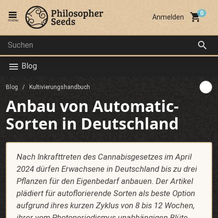
local_grocery_store
Anmelden
menu
search
Blog
menu
Blog
Kultivierungshandbuch
Anbau von Automatic-
Sorten in Deutschland
Nach Inkrafttreten des Cannabisgesetzes im April
2024 dürfen Erwachsene in Deutschland bis zu drei
Pflanzen für den Eigenbedarf anbauen. Der Artikel
plädiert für autoflorierende Sorten als beste Option
aufgrund ihres kurzen Zyklus von 8 bis 12 Wochen,
ihrer vom Photoperiodismus unabhängigen Blüte