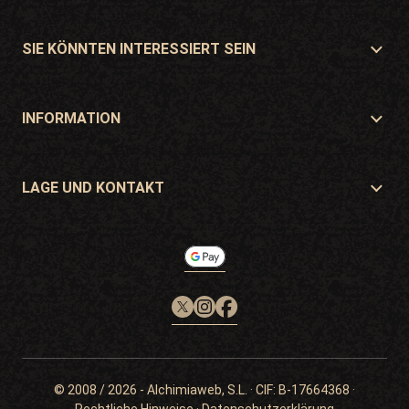
Über Philosopher Seeds
Lage und Kontakt
SIE KÖNNTEN INTERESSIERT SEIN
Händler und Geschäfte
Wo kaufen?
Angebote
INFORMATION
Ratgeber für Anfänger
Versandkosten
Geschenke
Garantien und Rücksendungen
LAGE UND KONTAKT
Zahlungssysteme
Philosopher Seeds
Rückgaberecht
c/ Llevant, 32
Cookie-Richtlinie
Pol. Industrial Pont del Príncep
17469 - Vilamalla (Girona, Spain)
Email: info@philosopherseeds.com
Tel.: +34 972 099 409
Kontaktzeiten: 9-14 Uhr
© 2008 / 2026 -
Alchimiaweb, S.L.
· CIF: B-17664368 ·
Rechtliche Hinweise
·
Datenschutzerklärung