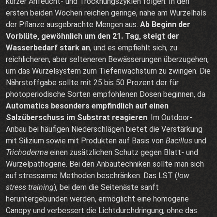
kurzer Anfeucht- und Trocknungszyklen folgen. In den
ersten beiden Wochen reichen geringe, nahe am Wurzelhals
der Pflanze ausgebrachte Mengen aus.
Ab Beginn der
Vorblüte, gewöhnlich um den 21. Tag, steigt der
Wasserbedarf stark an
, und es empfiehlt sich, zu
reichlicheren, aber selteneren Bewässerungen überzugehen,
um das Wurzelsystem zum Tiefenwachstum zu zwingen. Die
Nährstoffgabe sollte mit 25 bis 50 Prozent der für
photoperiodische Sorten empfohlenen Dosen beginnen, da
Automatics besonders empfindlich auf einen
Salzüberschuss im Substrat reagieren
. Im Outdoor-
Anbau bei häufigen Niederschlägen bietet die Verstärkung
mit Silizium sowie mit Produkten auf Basis von
Bacillus
und
Trichoderma
einen zusätzlichen Schutz gegen Blatt- und
Wurzelpathogene. Bei den Anbautechniken sollte man sich
auf stressarme Methoden beschränken. Das LST (
low
stress training
), bei dem die Seitenäste sanft
heruntergebunden werden, ermöglicht eine homogene
Canopy und verbessert die Lichtdurchdringung, ohne das