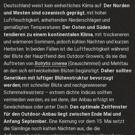
Deutschland weist kein einheitliches Klima auf.
Der Norden
und Westen sind ozeanisch geprägt
, mit hoher
Luftfeuchtigkeit, anhaltenden Niederschlägen und
gemäßigten Temperaturen.
Der Osten und Süden
tendieren zu einem kontinentalen Klima
, mit trockeneren
und wärmeren Sommern, jedoch kühlen Nächten und kurzen
Herbsten. In beiden Fällen ist die Luftfeuchtigkeit während
der Blüte der Hauptfeind des Outdoor-Growers, da sie das
Auftreten von
Botrytis cinerea
(Grauschimmel) und Mehltau
an den sich entwickelnden Blüten begünstigt.
Daher sollten
Genetiken mit luftiger Blütenstruktur bevorzugt
werden
, mit schneller Blüte und nachgewiesener
Schimmelresistenz – extrem dichte Indicas sollten
vermieden werden, es sei denn, der Anbau erfolgt im
Gewächshaus oder unter Dach.
Das optimale Zeitfenster
für den Outdoor-Anbau liegt zwischen Ende Mai und
Anfang September.
Eine Keimung vor dem 15. Mai setzt
die Sämlinge noch kalten Nächten aus, die die